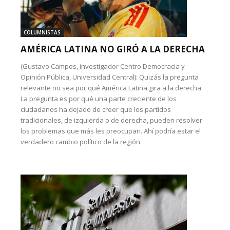
COLUMNISTAS
AMÉRICA LATINA NO GIRÓ A LA DERECHA
(Gustavo Campos, investigador Centro Democracia y
Opinión Pública, Universidad Central): Quizás la pregunta
relevante no sea por qué América Latina gira a la derecha.
La pregunta es por qué una parte creciente de los
ciudadanos ha dejado de creer que los partidos
tradicionales, de izquierda o de derecha, pueden resolver
los problemas que más les preocupan. Ahí podría estar el
verdadero cambio político de la región.