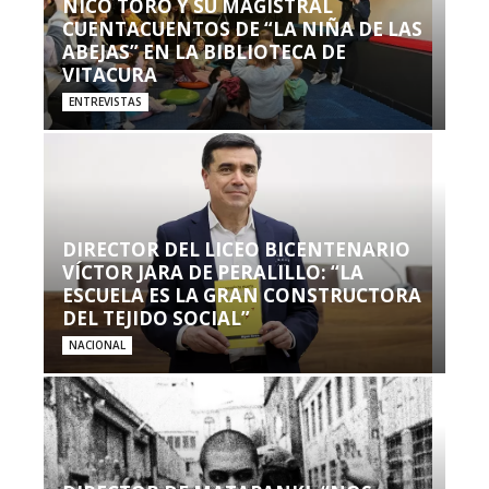
NICO TORO Y SU MAGISTRAL
CUENTACUENTOS DE “LA NIÑA DE LAS
ABEJAS” EN LA BIBLIOTECA DE
VITACURA
ENTREVISTAS
DIRECTOR DEL LICEO BICENTENARIO
VÍCTOR JARA DE PERALILLO: “LA
ESCUELA ES LA GRAN CONSTRUCTORA
DEL TEJIDO SOCIAL”
NACIONAL