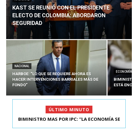
KAST SE REUNIÓ CON EL PRESIDENTE
ELECTO DE COLOMBIA: ABORDARON
SEGURIDAD
NACIONAL
ECONOMÍA
HARBOE: “LO QUE SE REQUIERE AHORA ES
HACER INTERVENCIONES BARRIALES MÁS DE
BIMINISTRO
FONDO”
ESTÁ ENCAU
ÚLTIMO MINUTO
BIMINISTRO MAS POR IPC: “LA ECONOMÍA SE
KAST SE REUNIÓ CON EL PRESIDENTE ELECTO DE
ESTÁ ENC...
COLOMBIA: A...