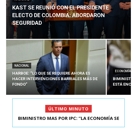
KAST SE REUNIÓ CON EL PRESIDENTE
ELECTO DE COLOMBIA: ABORDARON
SEGURIDAD
NACIONAL
ECONOMÍA
HARBOE: “LO QUE SE REQUIERE AHORA ES
HACER INTERVENCIONES BARRIALES MÁS DE
BIMINISTRO
FONDO”
ESTÁ ENCAU
ÚLTIMO MINUTO
BIMINISTRO MAS POR IPC: “LA ECONOMÍA SE
KAST SE REUNIÓ CON EL PRESIDENTE ELECTO DE
ESTÁ ENC...
COLOMBIA: A...