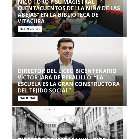
NICO TORO Y SU MAGISTRAL
CUENTACUENTOS DE “LA NIÑA DE LAS
ABEJAS” EN LA BIBLIOTECA DE
VITACURA
ENTREVISTAS
DIRECTOR DEL LICEO BICENTENARIO
VÍCTOR JARA DE PERALILLO: “LA
ESCUELA ES LA GRAN CONSTRUCTORA
DEL TEJIDO SOCIAL”
NACIONAL