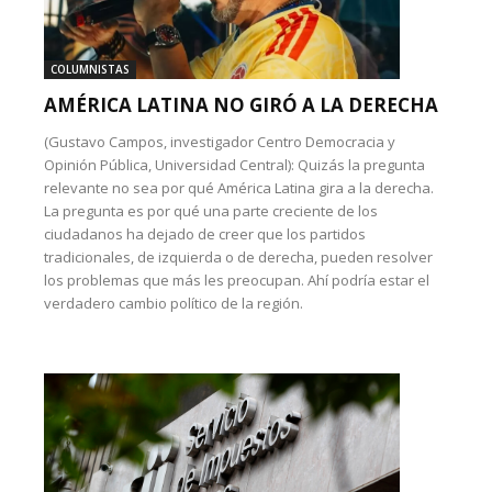
COLUMNISTAS
AMÉRICA LATINA NO GIRÓ A LA DERECHA
(Gustavo Campos, investigador Centro Democracia y
Opinión Pública, Universidad Central): Quizás la pregunta
relevante no sea por qué América Latina gira a la derecha.
La pregunta es por qué una parte creciente de los
ciudadanos ha dejado de creer que los partidos
tradicionales, de izquierda o de derecha, pueden resolver
los problemas que más les preocupan. Ahí podría estar el
verdadero cambio político de la región.