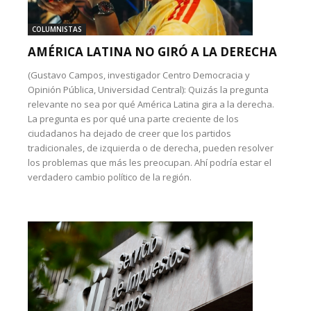
COLUMNISTAS
AMÉRICA LATINA NO GIRÓ A LA DERECHA
(Gustavo Campos, investigador Centro Democracia y
Opinión Pública, Universidad Central): Quizás la pregunta
relevante no sea por qué América Latina gira a la derecha.
La pregunta es por qué una parte creciente de los
ciudadanos ha dejado de creer que los partidos
tradicionales, de izquierda o de derecha, pueden resolver
los problemas que más les preocupan. Ahí podría estar el
verdadero cambio político de la región.