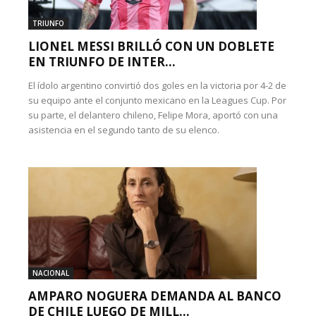
TRIUNFO
LIONEL MESSI BRILLÓ CON UN DOBLETE
EN TRIUNFO DE INTER...
El ídolo argentino convirtió dos goles en la victoria por 4-2 de
su equipo ante el conjunto mexicano en la Leagues Cup. Por
su parte, el delantero chileno, Felipe Mora, aportó con una
asistencia en el segundo tanto de su elenco.
NACIONAL
AMPARO NOGUERA DEMANDA AL BANCO
DE CHILE LUEGO DE MILL...