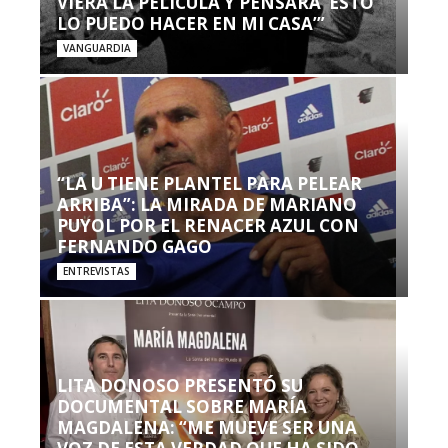
VIERA LA PELÍCULA Y PENSARA ‘ESTO
LO PUEDO HACER EN MI CASA’”
VANGUARDIA
“LA U TIENE PLANTEL PARA PELEAR
ARRIBA”: LA MIRADA DE MARIANO
PUYOL POR EL RENACER AZUL CON
FERNANDO GAGO
ENTREVISTAS
LITA DONOSO PRESENTÓ SU
DOCUMENTAL SOBRE MARÍA
MAGDALENA: “ME MUEVE SER UNA