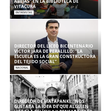
ABEJAS” EN LA BIBLIOTECA DE
VITACURA
ENTREVISTAS
DIRECTOR DEL LICEO BICENTENARIO
VÍCTOR JARA DE PERALILLO: “LA
ESCUELA ES LA GRAN CONSTRUCTORA
DEL TEJIDO SOCIAL”
NACIONAL
DIRECTOR DE MATAPANKI: “NOS
GUSTABA LA IDEA DE QUE ALGUIEN