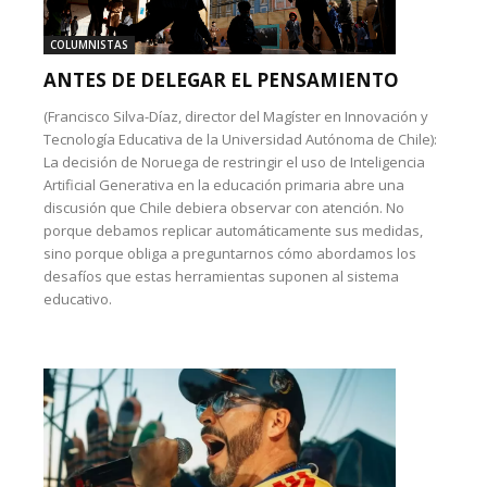
COLUMNISTAS
ANTES DE DELEGAR EL PENSAMIENTO
(Francisco Silva-Díaz, director del Magíster en Innovación y
Tecnología Educativa de la Universidad Autónoma de Chile):
La decisión de Noruega de restringir el uso de Inteligencia
Artificial Generativa en la educación primaria abre una
discusión que Chile debiera observar con atención. No
porque debamos replicar automáticamente sus medidas,
sino porque obliga a preguntarnos cómo abordamos los
desafíos que estas herramientas suponen al sistema
educativo.