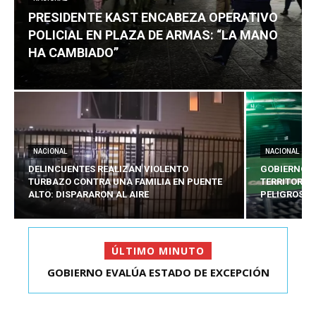
PRESIDENTE KAST ENCABEZA OPERATIVO
POLICIAL EN PLAZA DE ARMAS: “LA MANO
HA CAMBIADO”
NACIONAL
NACIONAL
DELINCUENTES REALIZAN VIOLENTO
GOBIERNO E
TURBAZO CONTRA UNA FAMILIA EN PUENTE
TERRITORIA
ALTO: DISPARARON AL AIRE
PELIGROSO
ÚLTIMO MINUTO
GOBIERNO EVALÚA ESTADO DE EXCEPCIÓN
PRESIDENTE KAST ENCABEZA OPERATIVO
TERRITORIAL PARA 5...
POLICIAL EN PLAZA D...