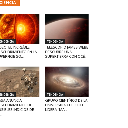
CIENCIA
ENDENCIA
TENDENCIA
DEO: EL INCREÍBLE
TELESCOPIO JAMES WEBB
ESCUBRIMIENTO EN LA
DESCUBRE UNA
PERFICIE SO...
SUPERTIERRA CON OCÉ...
ENDENCIA
TENDENCIA
ASA ANUNCIA
GRUPO CIENTÍFICO DE LA
ESCUBRIMIENTO DE
UNIVERSIDAD DE CHILE
SIBLES INDICIOS DE
LIDERA “MA...
..