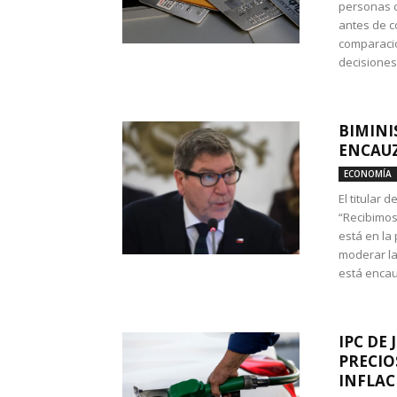
personas c
antes de co
comparació
decisione
BIMINI
ENCAUZ
ECONOMÍA
El titular 
“Recibimos
está en la
moderar la
está encau
IPC DE 
PRECIO
INFLAC