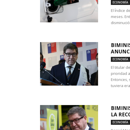
ECONOMÍA
El Índice 
meses. Ent
disminución
BIMINI
ANUNCI
ECONOMÍA
El titular 
prioridad 
Entonces, 
tuviera era
BIMINI
LA REC
ECONOMÍA