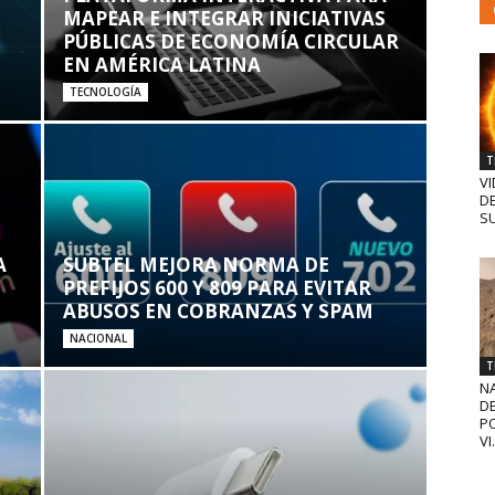
MAPEAR E INTEGRAR INICIATIVAS
PÚBLICAS DE ECONOMÍA CIRCULAR
EN AMÉRICA LATINA
TECNOLOGÍA
T
VI
D
SU
A
SUBTEL MEJORA NORMA DE
PREFIJOS 600 Y 809 PARA EVITAR
ABUSOS EN COBRANZAS Y SPAM
NACIONAL
T
N
D
PO
VI.