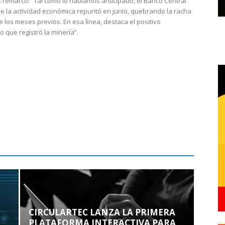
 remarcó: “Tal como lo habíamos anticipado, el Banco Central
e la actividad económica repuntó en junio, quebrando la racha
e los meses previos. En esa línea, destaca el positivo
que registró la minería”.
CIRCULARTEC LANZA LA PRIMERA
PLATAFORMA INTERACTIVA PARA