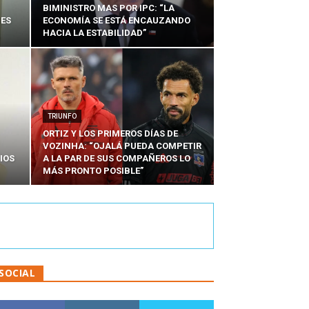
BIMINISTRO MAS POR IPC: “LA
NES
ECONOMÍA SE ESTÁ ENCAUZANDO
HACIA LA ESTABILIDAD”
TRIUNFO
ORTIZ Y LOS PRIMEROS DÍAS DE
VOZINHA: “OJALÁ PUEDA COMPETIR
IOS
A LA PAR DE SUS COMPAÑEROS LO
MÁS PRONTO POSIBLE”
SOCIAL