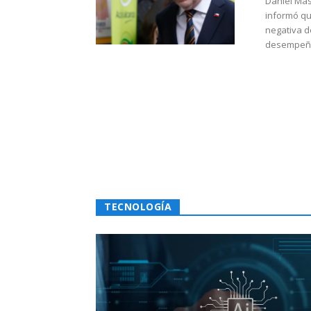
Daniel Mas
informó qu
negativa d
desempeño 
TECNOLOGÍA