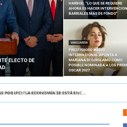
HARBOE: “LO QUE SE REQUIERE
AHORA ES HACER INTERVENCIO
BARRIALES MÁS DE FONDO”
VANGUARDIA
PRESTIGIOSO MEDIO
INTERNACIONAL APUNTA A
NTE ELECTO DE
MARIANA DI GIROLAMO COMO
POSIBLE NOMINADA A LOS PREM
AD
OSCAR 2027
POR IPC: “LA ECONOMÍA SE ESTÁ ENC...