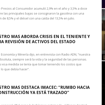
de Precios al Consumidor acumuló 2,9% en el año y 3,5% a doce
re las principales bajas se consignaron la gasolina con una
 de 8,5% y el diésel con una caída del 13,5% en julio.
STRO MAS ABORDA CRISIS EN EL TENIENTE Y
A REVISIÓN DE ACTIVOS DEL ESTADO
de Economía y Minería dijo, en entrevista con Radio ADN, “nuestra
absoluta, siempre será la vida y la seguridad de las personas.
si esa medida se tenía que tomar teniendo los costos que
 lo que debía hacer”.
STRO MAS DESTACA IMACEC: “RUMBO HACIA
ONSTRUCCIÓN YA ESTÁ TRAZADO”