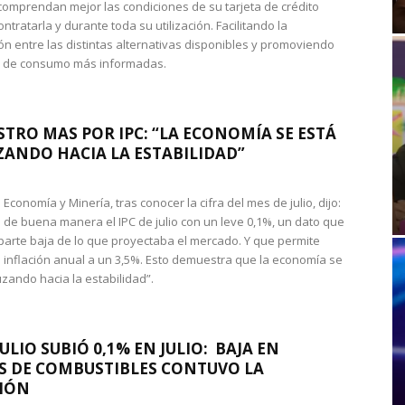
omprendan mejor las condiciones de su tarjeta de crédito
ntratarla y durante toda su utilización. Facilitando la
n entre las distintas alternativas disponibles y promoviendo
s de consumo más informadas.
STRO MAS POR IPC: “LA ECONOMÍA SE ESTÁ
ANDO HACIA LA ESTABILIDAD”
de Economía y Minería, tras conocer la cifra del mes de julio, dijo:
 de buena manera el IPC de julio con un leve 0,1%, un dato que
 parte baja de lo que proyectaba el mercado. Y que permite
 inflación anual a un 3,5%. Esto demuestra que la economía se
zando hacia la estabilidad”.
JULIO SUBIÓ 0,1% EN JULIO: BAJA EN
S DE COMBUSTIBLES CONTUVO LA
IÓN