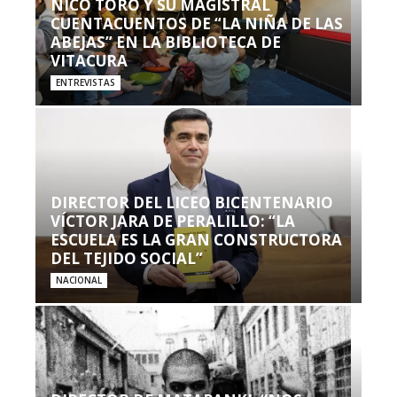
NICO TORO Y SU MAGISTRAL
CUENTACUENTOS DE “LA NIÑA DE LAS
ABEJAS” EN LA BIBLIOTECA DE
VITACURA
ENTREVISTAS
DIRECTOR DEL LICEO BICENTENARIO
VÍCTOR JARA DE PERALILLO: “LA
ESCUELA ES LA GRAN CONSTRUCTORA
DEL TEJIDO SOCIAL”
NACIONAL