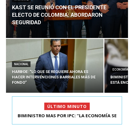
KAST SE REUNIÓ CON EL PRESIDENTE
ELECTO DE COLOMBIA: ABORDARON
SEGURIDAD
NACIONAL
ECONOMÍA
HARBOE: “LO QUE SE REQUIERE AHORA ES
HACER INTERVENCIONES BARRIALES MÁS DE
BIMINISTRO
FONDO”
ESTÁ ENCAU
ÚLTIMO MINUTO
BIMINISTRO MAS POR IPC: “LA ECONOMÍA SE
KAST SE REUNIÓ CON EL PRESIDENTE ELECTO DE
ESTÁ ENC...
COLOMBIA: A...