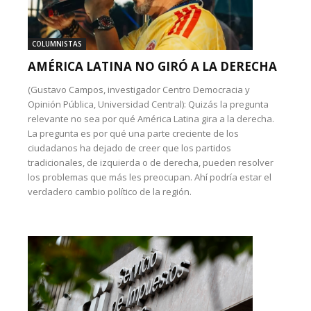
COLUMNISTAS
AMÉRICA LATINA NO GIRÓ A LA DERECHA
(Gustavo Campos, investigador Centro Democracia y
Opinión Pública, Universidad Central): Quizás la pregunta
relevante no sea por qué América Latina gira a la derecha.
La pregunta es por qué una parte creciente de los
ciudadanos ha dejado de creer que los partidos
tradicionales, de izquierda o de derecha, pueden resolver
los problemas que más les preocupan. Ahí podría estar el
verdadero cambio político de la región.