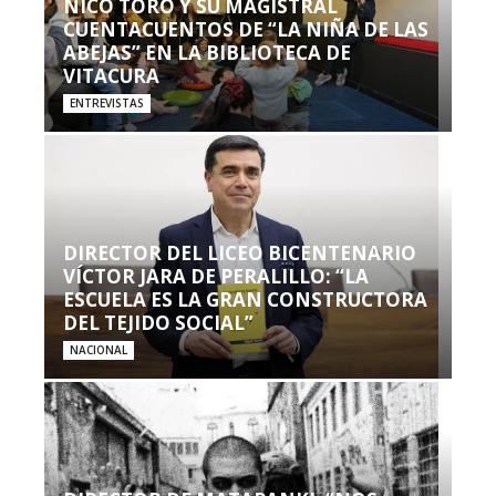
NICO TORO Y SU MAGISTRAL
CUENTACUENTOS DE “LA NIÑA DE LAS
ABEJAS” EN LA BIBLIOTECA DE
VITACURA
ENTREVISTAS
DIRECTOR DEL LICEO BICENTENARIO
VÍCTOR JARA DE PERALILLO: “LA
ESCUELA ES LA GRAN CONSTRUCTORA
DEL TEJIDO SOCIAL”
NACIONAL