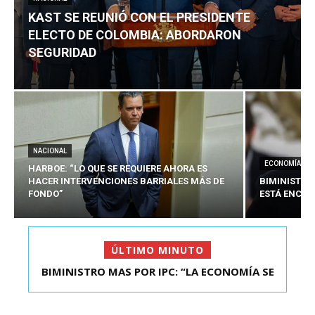
KAST SE REUNIÓ CON EL PRESIDENTE
ELECTO DE COLOMBIA: ABORDARON
SEGURIDAD
NACIONAL
ECONOMÍA
HARBOE: “LO QUE SE REQUIERE AHORA ES
HACER INTERVENCIONES BARRIALES MÁS DE
BIMINISTRO
FONDO”
ESTÁ ENCAU
ÚLTIMO MINUTO
BIMINISTRO MAS POR IPC: “LA ECONOMÍA SE
KAST SE REUNIÓ CON EL PRESIDENTE ELECTO DE
ESTÁ ENC...
COLOMBIA: A...