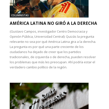
COLUMNISTAS
AMÉRICA LATINA NO GIRÓ A LA DERECHA
(Gustavo Campos, investigador Centro Democracia y
Opinión Pública, Universidad Central): Quizás la pregunta
relevante no sea por qué América Latina gira a la derecha.
La pregunta es por qué una parte creciente de los
ciudadanos ha dejado de creer que los partidos
tradicionales, de izquierda o de derecha, pueden resolver
los problemas que más les preocupan. Ahí podría estar el
verdadero cambio político de la región.