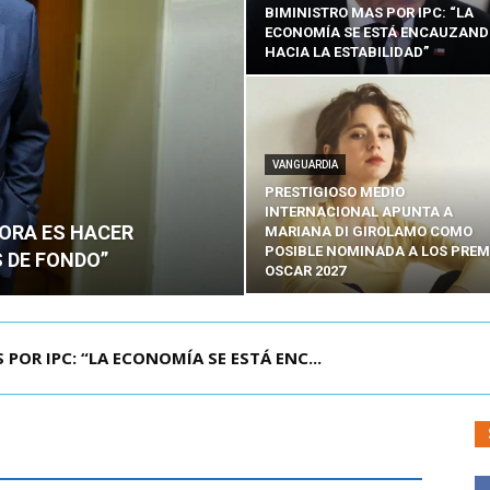
BIMINISTRO MAS POR IPC: “LA
ECONOMÍA SE ESTÁ ENCAUZAN
HACIA LA ESTABILIDAD”
VANGUARDIA
PRESTIGIOSO MEDIO
INTERNACIONAL APUNTA A
HORA ES HACER
MARIANA DI GIROLAMO COMO
POSIBLE NOMINADA A LOS PREM
 DE FONDO”
OSCAR 2027
UELA DE TAILANDIA DEJA AL MENOS NUEVE MU...