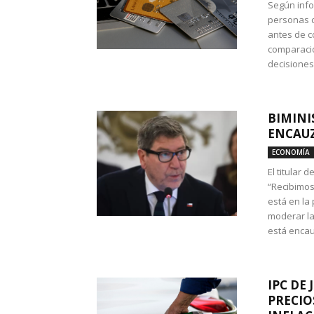
Según info
personas c
antes de co
comparació
decisione
BIMINI
ENCAUZ
ECONOMÍA
El titular 
“Recibimos
está en la
moderar la
está encau
IPC DE 
PRECIO