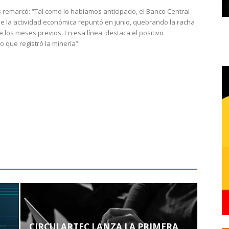
 remarcó: “Tal como lo habíamos anticipado, el Banco Central
e la actividad económica repuntó en junio, quebrando la racha
e los meses previos. En esa línea, destaca el positivo
que registró la minería”.
CIRCULARTEC LANZA LA PRIMERA