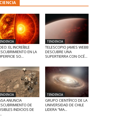
CIENCIA
ENDENCIA
TENDENCIA
DEO: EL INCREÍBLE
TELESCOPIO JAMES WEBB
ESCUBRIMIENTO EN LA
DESCUBRE UNA
PERFICIE SO...
SUPERTIERRA CON OCÉ...
ENDENCIA
TENDENCIA
ASA ANUNCIA
GRUPO CIENTÍFICO DE LA
ESCUBRIMIENTO DE
UNIVERSIDAD DE CHILE
SIBLES INDICIOS DE
LIDERA “MA...
..