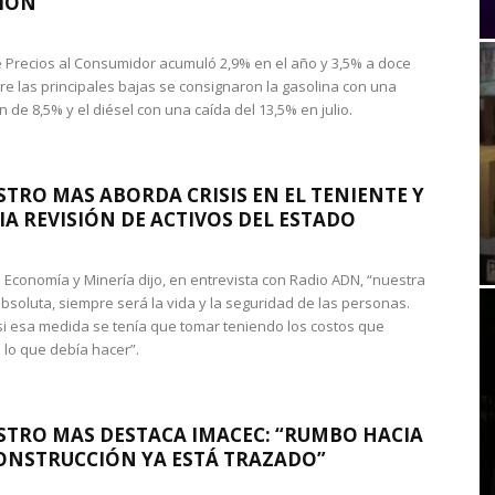
IÓN
de Precios al Consumidor acumuló 2,9% en el año y 3,5% a doce
re las principales bajas se consignaron la gasolina con una
 de 8,5% y el diésel con una caída del 13,5% en julio.
STRO MAS ABORDA CRISIS EN EL TENIENTE Y
A REVISIÓN DE ACTIVOS DEL ESTADO
de Economía y Minería dijo, en entrevista con Radio ADN, “nuestra
absoluta, siempre será la vida y la seguridad de las personas.
si esa medida se tenía que tomar teniendo los costos que
 lo que debía hacer”.
STRO MAS DESTACA IMACEC: “RUMBO HACIA
ONSTRUCCIÓN YA ESTÁ TRAZADO”