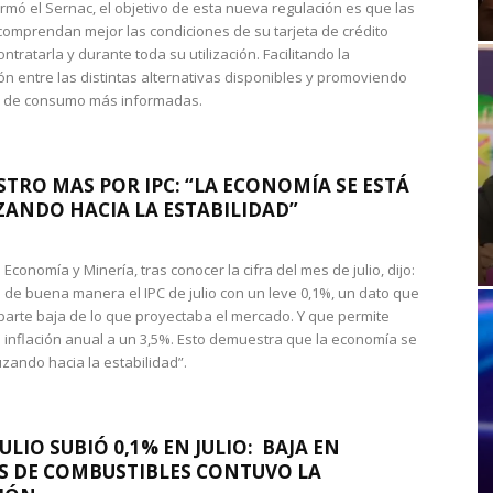
rmó el Sernac, el objetivo de esta nueva regulación es que las
omprendan mejor las condiciones de su tarjeta de crédito
ntratarla y durante toda su utilización. Facilitando la
n entre las distintas alternativas disponibles y promoviendo
s de consumo más informadas.
STRO MAS POR IPC: “LA ECONOMÍA SE ESTÁ
ANDO HACIA LA ESTABILIDAD”
de Economía y Minería, tras conocer la cifra del mes de julio, dijo:
 de buena manera el IPC de julio con un leve 0,1%, un dato que
 parte baja de lo que proyectaba el mercado. Y que permite
 inflación anual a un 3,5%. Esto demuestra que la economía se
zando hacia la estabilidad”.
JULIO SUBIÓ 0,1% EN JULIO: BAJA EN
S DE COMBUSTIBLES CONTUVO LA