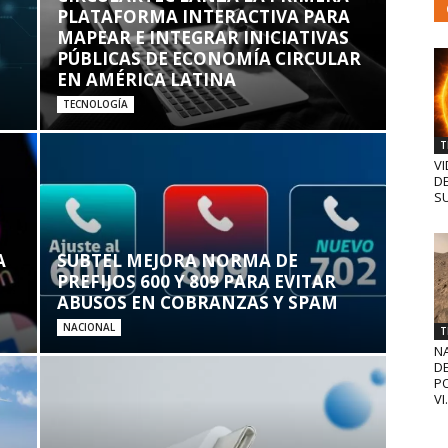
PLATAFORMA INTERACTIVA PARA
MAPEAR E INTEGRAR INICIATIVAS
PÚBLICAS DE ECONOMÍA CIRCULAR
EN AMÉRICA LATINA
TECNOLOGÍA
T
VI
D
SU
A
SUBTEL MEJORA NORMA DE
PREFIJOS 600 Y 809 PARA EVITAR
ABUSOS EN COBRANZAS Y SPAM
NACIONAL
T
N
D
PO
VI.