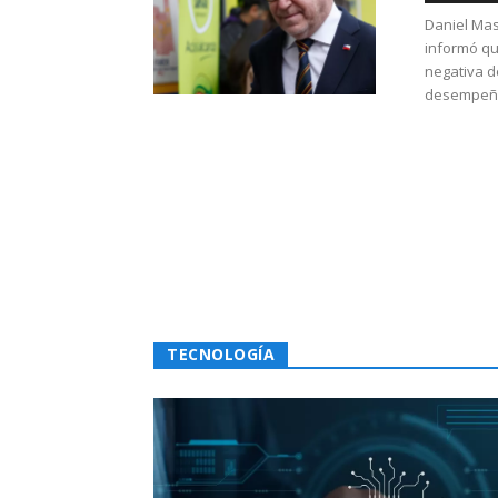
Daniel Mas
informó qu
negativa d
desempeño 
TECNOLOGÍA