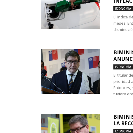
INFLAC
ECONOMÍA
El Índice 
meses. Ent
disminución
BIMINI
ANUNCI
ECONOMÍA
El titular 
prioridad 
Entonces, 
tuviera era
BIMINI
LA REC
ECONOMÍA