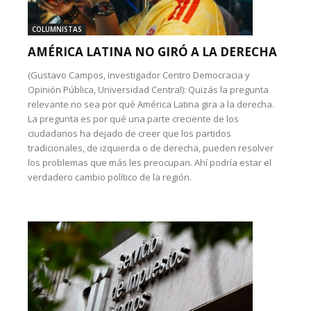
COLUMNISTAS
AMÉRICA LATINA NO GIRÓ A LA DERECHA
(Gustavo Campos, investigador Centro Democracia y
Opinión Pública, Universidad Central): Quizás la pregunta
relevante no sea por qué América Latina gira a la derecha.
La pregunta es por qué una parte creciente de los
ciudadanos ha dejado de creer que los partidos
tradicionales, de izquierda o de derecha, pueden resolver
los problemas que más les preocupan. Ahí podría estar el
verdadero cambio político de la región.