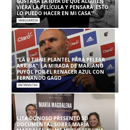
GUSTABA LA IDEA DE QUE ALGUIEN
VIERA LA PELÍCULA Y PENSARA ‘ESTO
LO PUEDO HACER EN MI CASA’”
VANGUARDIA
“LA U TIENE PLANTEL PARA PELEAR
ARRIBA”: LA MIRADA DE MARIANO
PUYOL POR EL RENACER AZUL CON
FERNANDO GAGO
ENTREVISTAS
LITA DONOSO PRESENTÓ SU
DOCUMENTAL SOBRE MARÍA