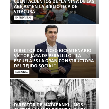
CUENTACUENTOS DE “LA NIÑA DE LAS
ABEJAS” EN LA BIBLIOTECA DE
VITACURA
ENTREVISTAS
DIRECTOR DEL LICEO BICENTENARIO
VÍCTOR JARA DE PERALILLO: “LA
ESCUELA ES LA GRAN CONSTRUCTORA
DEL TEJIDO SOCIAL”
NACIONAL
DIRECTOR DE MATAPANKI: “NOS