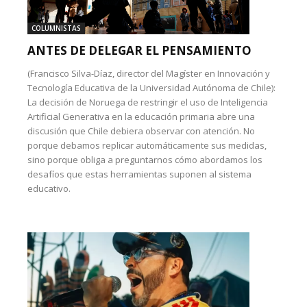
COLUMNISTAS
ANTES DE DELEGAR EL PENSAMIENTO
(Francisco Silva-Díaz, director del Magíster en Innovación y
Tecnología Educativa de la Universidad Autónoma de Chile):
La decisión de Noruega de restringir el uso de Inteligencia
Artificial Generativa en la educación primaria abre una
discusión que Chile debiera observar con atención. No
porque debamos replicar automáticamente sus medidas,
sino porque obliga a preguntarnos cómo abordamos los
desafíos que estas herramientas suponen al sistema
educativo.