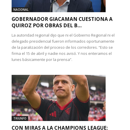
NACIONAL
GOBERNADOR GIACAMAN CUESTIONA A
QUIROZ POR OBRAS DEL B...
La autoridad regional dijo que ni el Gobierno Regional ni el
delegado presidencial fueron informados oportunamente
de la paralización del proceso de los corredores. “Esto se
firma el 15 de abril y nadie nos avisó. Y nos enteramos el
lunes básicamente por la prensa”.
TRIUNFO
CON MIRAS A LA CHAMPIONS LEAGUE: