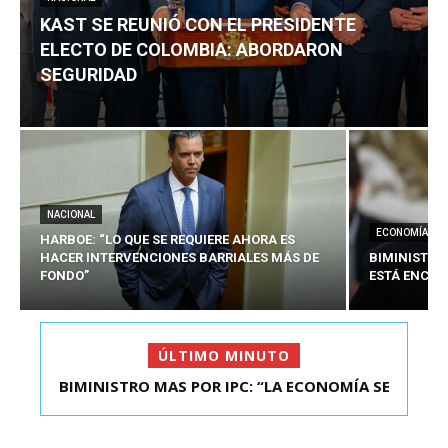
KAST SE REUNIÓ CON EL PRESIDENTE
ELECTO DE COLOMBIA: ABORDARON
SEGURIDAD
NACIONAL
ECONOMÍA
HARBOE: “LO QUE SE REQUIERE AHORA ES
HACER INTERVENCIONES BARRIALES MÁS DE
BIMINISTRO
FONDO”
ESTÁ ENCAU
ÚLTIMO MINUTO
BIMINISTRO MAS POR IPC: “LA ECONOMÍA SE
ESTÁ ENC...