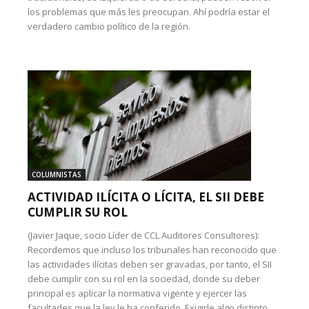
los problemas que más les preocupan. Ahí podría estar el
verdadero cambio político de la región.
COLUMNISTAS
ACTIVIDAD ILÍCITA O LÍCITA, EL SII DEBE
CUMPLIR SU ROL
(Javier Jaque, socio Líder de CCL Auditores Consultores):
Recordemos que incluso los tribunales han reconocido que
las actividades ilícitas deben ser gravadas, por tanto, el SII
debe cumplir con su rol en la sociedad, donde su deber
principal es aplicar la normativa vigente y ejercer las
facultades que la ley le ha conferido. Exigirle algo distinto