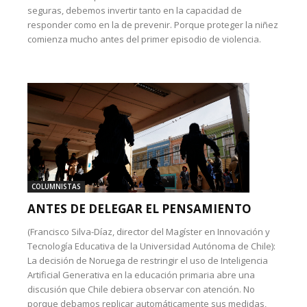
seguras, debemos invertir tanto en la capacidad de
responder como en la de prevenir. Porque proteger la niñez
comienza mucho antes del primer episodio de violencia.
COLUMNISTAS
ANTES DE DELEGAR EL PENSAMIENTO
(Francisco Silva-Díaz, director del Magíster en Innovación y
Tecnología Educativa de la Universidad Autónoma de Chile):
La decisión de Noruega de restringir el uso de Inteligencia
Artificial Generativa en la educación primaria abre una
discusión que Chile debiera observar con atención. No
porque debamos replicar automáticamente sus medidas,