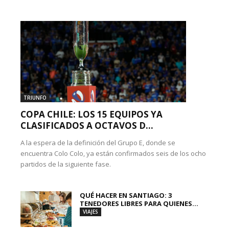
TRIUNFO
COPA CHILE: LOS 15 EQUIPOS YA
CLASIFICADOS A OCTAVOS D...
A la espera de la definición del Grupo E, donde se
encuentra Colo Colo, ya están confirmados seis de los ocho
partidos de la siguiente fase.
QUÉ HACER EN SANTIAGO: 3
TENEDORES LIBRES PARA QUIENES...
VIAJES