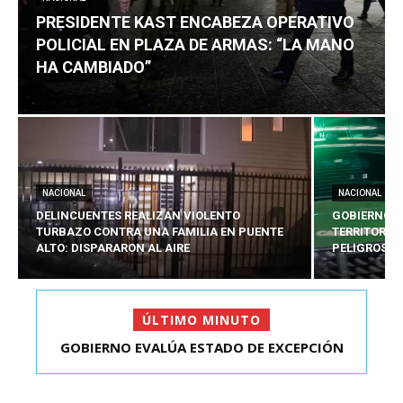
PRESIDENTE KAST ENCABEZA OPERATIVO
POLICIAL EN PLAZA DE ARMAS: “LA MANO
HA CAMBIADO”
NACIONAL
NACIONAL
DELINCUENTES REALIZAN VIOLENTO
GOBIERNO E
TURBAZO CONTRA UNA FAMILIA EN PUENTE
TERRITORIA
ALTO: DISPARARON AL AIRE
PELIGROSO
ÚLTIMO MINUTO
PRESIDENTE KAST ENCABEZA OPERATIVO
POLICIAL EN PLAZA D...