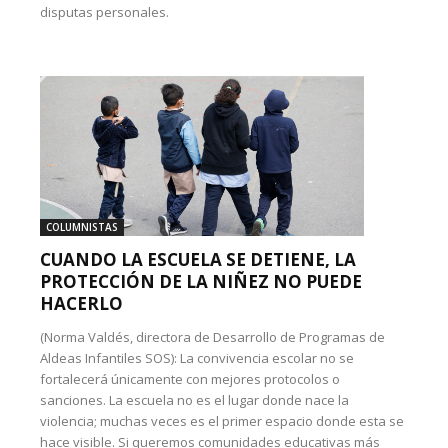
disputas personales.
COLUMNISTAS
CUANDO LA ESCUELA SE DETIENE, LA
PROTECCIÓN DE LA NIÑEZ NO PUEDE
HACERLO
(Norma Valdés, directora de Desarrollo de Programas de
Aldeas Infantiles SOS): La convivencia escolar no se
fortalecerá únicamente con mejores protocolos o
sanciones. La escuela no es el lugar donde nace la
violencia; muchas veces es el primer espacio donde esta se
hace visible. Si queremos comunidades educativas más