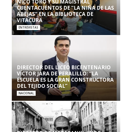
NICO TORO Y SU MAGISTRAL
CUENTACUENTOS DE “LA NIÑA DE LAS
ABEJAS” EN LA BIBLIOTECA DE
VITACURA
ENTREVISTAS
DIRECTOR DEL LICEO BICENTENARIO
VÍCTOR JARA DE PERALILLO: “LA
ESCUELA ES LA GRAN CONSTRUCTORA
DEL TEJIDO SOCIAL”
NACIONAL