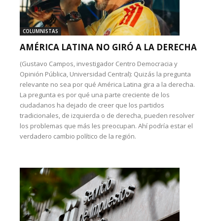
COLUMNISTAS
AMÉRICA LATINA NO GIRÓ A LA DERECHA
(Gustavo Campos, investigador Centro Democracia y
Opinión Pública, Universidad Central): Quizás la pregunta
relevante no sea por qué América Latina gira a la derecha.
La pregunta es por qué una parte creciente de los
ciudadanos ha dejado de creer que los partidos
tradicionales, de izquierda o de derecha, pueden resolver
los problemas que más les preocupan. Ahí podría estar el
verdadero cambio político de la región.