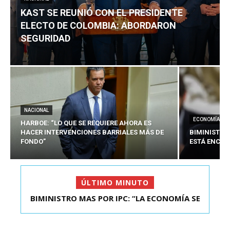
KAST SE REUNIÓ CON EL PRESIDENTE
ELECTO DE COLOMBIA: ABORDARON
SEGURIDAD
NACIONAL
ECONOMÍA
HARBOE: “LO QUE SE REQUIERE AHORA ES
HACER INTERVENCIONES BARRIALES MÁS DE
BIMINISTRO
FONDO”
ESTÁ ENCAU
ÚLTIMO MINUTO
BIMINISTRO MAS POR IPC: “LA ECONOMÍA SE
ESTÁ ENC...