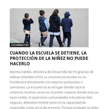
COLUMNISTAS
CUANDO LA ESCUELA SE DETIENE, LA
PROTECCIÓN DE LA NIÑEZ NO PUEDE
HACERLO
(Norma Valdés, directora de Desarrollo de Programas de
Aldeas Infantiles SOS): La convivencia escolar no se
fortalecerá únicamente con mejores protocolos o
sanciones. La escuela no es el lugar donde nace la
violencia; muchas veces es el primer espacio donde esta se
hace visible. Si queremos comunidades educativas más
seguras, debemos invertir tanto en la capacidad de
responder como en la de prevenir. Porque proteger la niñez