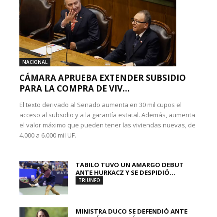
NACIONAL
CÁMARA APRUEBA EXTENDER SUBSIDIO
PARA LA COMPRA DE VIV...
El texto derivado al Senado aumenta en 30 mil cupos el
acceso al subsidio y a la garantía estatal. Además, aumenta
el valor máximo que pueden tener las viviendas nuevas, de
4.000 a 6.000 mil UF.
TABILO TUVO UN AMARGO DEBUT
ANTE HURKACZ Y SE DESPIDIÓ...
TRIUNFO
MINISTRA DUCO SE DEFENDIÓ ANTE