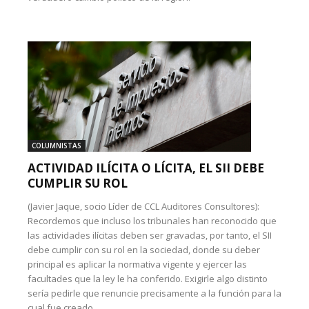
COLUMNISTAS
ACTIVIDAD ILÍCITA O LÍCITA, EL SII DEBE
CUMPLIR SU ROL
(Javier Jaque, socio Líder de CCL Auditores Consultores):
Recordemos que incluso los tribunales han reconocido que
las actividades ilícitas deben ser gravadas, por tanto, el SII
debe cumplir con su rol en la sociedad, donde su deber
principal es aplicar la normativa vigente y ejercer las
facultades que la ley le ha conferido. Exigirle algo distinto
sería pedirle que renuncie precisamente a la función para la
cual fue creado.