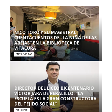
NICO TORO Y SU MAGISTRAL
CUENTACUENTOS DE “LA NIÑA DE LAS
ABEJAS” EN LA BIBLIOTECA DE
VITACURA
ENTREVISTAS
DIRECTOR DEL LICEO BICENTENARIO
VÍCTOR JARA DE PERALILLO: “LA
ESCUELA ES LA GRAN CONSTRUCTORA
DEL TEJIDO SOCIAL”
NACIONAL