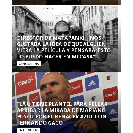
DIRECTOR DE MATAPANKI: “NOS
GUSTABA LA IDEA DE QUE ALGUIEN
VIERA LA PELÍCULA Y PENSARA ‘ESTO
LO PUEDO HACER EN MI CASA’”
VANGUARDIA
“LA U TIENE PLANTEL PARA PELEAR
ARRIBA”: LA MIRADA DE MARIANO
PUYOL POR EL RENACER AZUL CON
FERNANDO GAGO
ENTREVISTAS