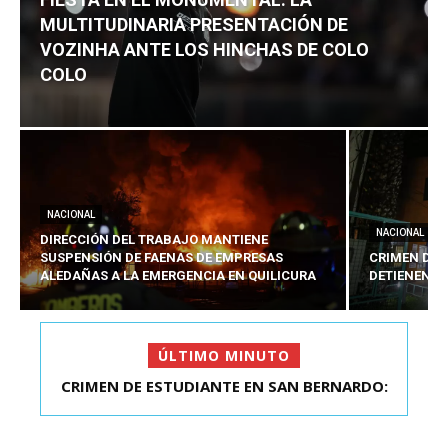
MULTITUDINARIA PRESENTACIÓN DE
VOZINHA ANTE LOS HINCHAS DE COLO
COLO
NACIONAL
NACIONAL
DIRECCIÓN DEL TRABAJO MANTIENE
SUSPENSIÓN DE FAENAS DE EMPRESAS
CRIMEN DE 
ALEDAÑAS A LA EMERGENCIA EN QUILICURA
DETIENEN A
ÚLTIMO MINUTO
FIESTA EN EL MONUMENTAL: LA
MULTITUDINARIA PRESENTACIÓ...