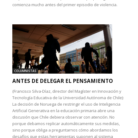
comienza mucho antes del primer episodio de violencia.
COLUMNISTAS
ANTES DE DELEGAR EL PENSAMIENTO
(Francisco Silva-Díaz, director del Magíster en Innovación y
Tecnología Educativa de la Universidad Autónoma de Chile):
La decisión de Noruega de restringir el uso de Inteligencia
Artificial Generativa en la educación primaria abre una
discusión que Chile debiera observar con atención. No
porque debamos replicar automáticamente sus medidas,
sino porque obliga a preguntarnos cómo abordamos los
desafíos que estas herramientas suponen al sistema