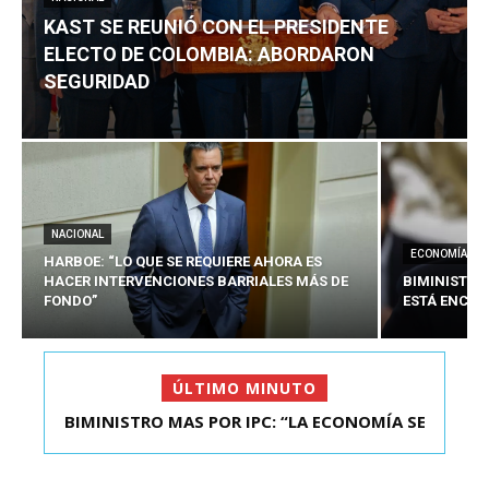
KAST SE REUNIÓ CON EL PRESIDENTE
ELECTO DE COLOMBIA: ABORDARON
SEGURIDAD
NACIONAL
ECONOMÍA
HARBOE: “LO QUE SE REQUIERE AHORA ES
HACER INTERVENCIONES BARRIALES MÁS DE
BIMINISTRO
FONDO”
ESTÁ ENCAU
ÚLTIMO MINUTO
BIMINISTRO MAS POR IPC: “LA ECONOMÍA SE
ESTÁ ENC...