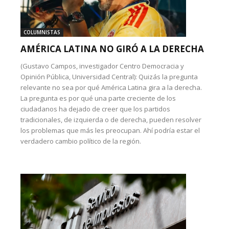
COLUMNISTAS
AMÉRICA LATINA NO GIRÓ A LA DERECHA
(Gustavo Campos, investigador Centro Democracia y
Opinión Pública, Universidad Central): Quizás la pregunta
relevante no sea por qué América Latina gira a la derecha.
La pregunta es por qué una parte creciente de los
ciudadanos ha dejado de creer que los partidos
tradicionales, de izquierda o de derecha, pueden resolver
los problemas que más les preocupan. Ahí podría estar el
verdadero cambio político de la región.