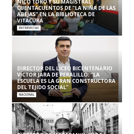
NICO TORO Y SU MAGISTRAL
CUENTACUENTOS DE “LA NIÑA DE LAS
ABEJAS” EN LA BIBLIOTECA DE
VITACURA
ENTREVISTAS
DIRECTOR DEL LICEO BICENTENARIO
VÍCTOR JARA DE PERALILLO: “LA
ESCUELA ES LA GRAN CONSTRUCTORA
DEL TEJIDO SOCIAL”
NACIONAL