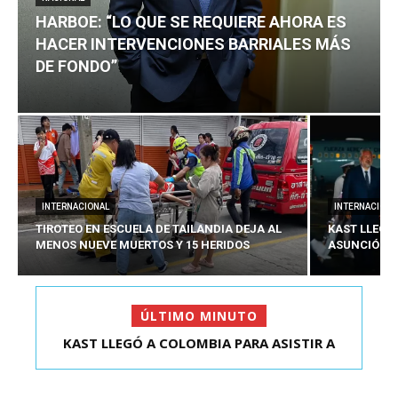
HARBOE: “LO QUE SE REQUIERE AHORA ES
HACER INTERVENCIONES BARRIALES MÁS
DE FONDO”
INTERNACIONAL
INTERNACIONA
TIROTEO EN ESCUELA DE TAILANDIA DEJA AL
KAST LLEGÓ
MENOS NUEVE MUERTOS Y 15 HERIDOS
ASUNCIÓN D
ÚLTIMO MINUTO
HARBOE: “LO QUE SE REQUIERE AHORA ES HACER
KAST LLEGÓ A COLOMBIA PARA ASISTIR A
ASUNCIÓN DE ABELA...
INTER...