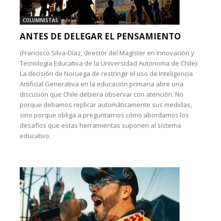
COLUMNISTAS
ANTES DE DELEGAR EL PENSAMIENTO
(Francisco Silva-Díaz, director del Magíster en Innovación y
Tecnología Educativa de la Universidad Autónoma de Chile):
La decisión de Noruega de restringir el uso de Inteligencia
Artificial Generativa en la educación primaria abre una
discusión que Chile debiera observar con atención. No
porque debamos replicar automáticamente sus medidas,
sino porque obliga a preguntarnos cómo abordamos los
desafíos que estas herramientas suponen al sistema
educativo.