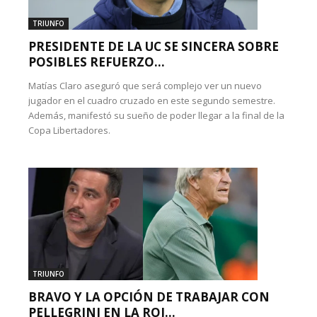
TRIUNFO
PRESIDENTE DE LA UC SE SINCERA SOBRE
POSIBLES REFUERZO...
Matías Claro aseguró que será complejo ver un nuevo
jugador en el cuadro cruzado en este segundo semestre.
Además, manifestó su sueño de poder llegar a la final de la
Copa Libertadores.
TRIUNFO
BRAVO Y LA OPCIÓN DE TRABAJAR CON
PELLEGRINI EN LA ROJ...