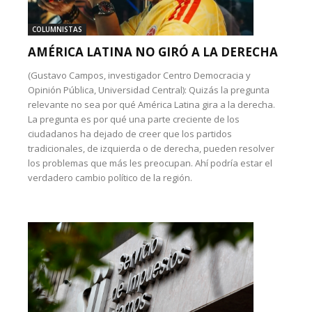
COLUMNISTAS
AMÉRICA LATINA NO GIRÓ A LA DERECHA
(Gustavo Campos, investigador Centro Democracia y
Opinión Pública, Universidad Central): Quizás la pregunta
relevante no sea por qué América Latina gira a la derecha.
La pregunta es por qué una parte creciente de los
ciudadanos ha dejado de creer que los partidos
tradicionales, de izquierda o de derecha, pueden resolver
los problemas que más les preocupan. Ahí podría estar el
verdadero cambio político de la región.