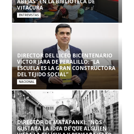
ABEJAS” EN LA BIBLIOTECA DE
VITACURA
ENTREVISTAS
DIRECTOR DEL LICEO BICENTENARIO
VÍCTOR JARA DE PERALILLO: “LA
ESCUELA ES LA GRAN CONSTRUCTORA
DEL TEJIDO SOCIAL”
NACIONAL
DIRECTOR DE MATAPANKI: “NOS
GUSTABA LA IDEA DE QUE ALGUIEN