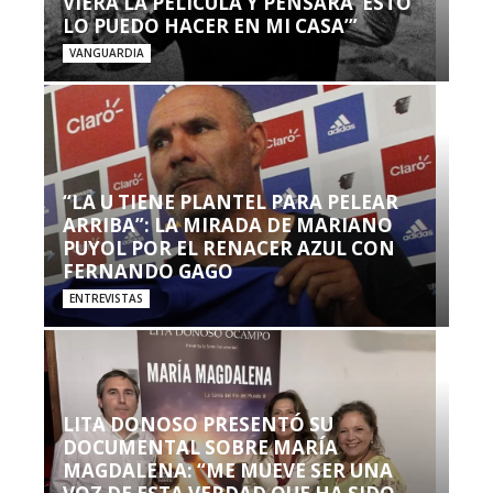
VIERA LA PELÍCULA Y PENSARA ‘ESTO
LO PUEDO HACER EN MI CASA’”
VANGUARDIA
“LA U TIENE PLANTEL PARA PELEAR
ARRIBA”: LA MIRADA DE MARIANO
PUYOL POR EL RENACER AZUL CON
FERNANDO GAGO
ENTREVISTAS
LITA DONOSO PRESENTÓ SU
DOCUMENTAL SOBRE MARÍA
MAGDALENA: “ME MUEVE SER UNA