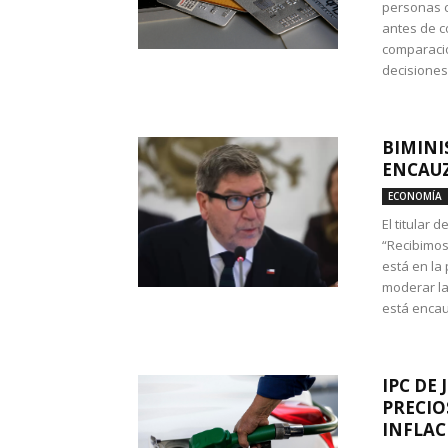
personas c
antes de co
comparació
decisione
BIMINI
ENCAUZ
ECONOMÍA
El titular 
“Recibimos
está en la
moderar la
está encau
IPC DE 
PRECIO
INFLAC