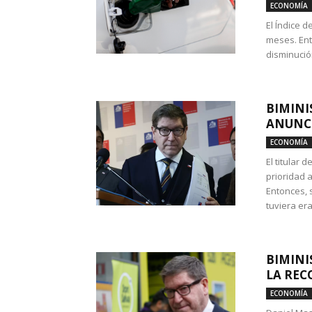
ECONOMÍA
El Índice 
meses. Ent
disminución
BIMINI
ANUNCI
ECONOMÍA
El titular 
prioridad 
Entonces, 
tuviera era
BIMINI
LA REC
ECONOMÍA