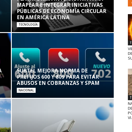
MAPEAR E INTEGRAR INICIATIVAS
PÚBLICAS DE ECONOMÍA CIRCULAR
EN AMÉRICA LATINA
TECNOLOGÍA
T
VI
D
SU
A
SUBTEL MEJORA NORMA DE
PREFIJOS 600 Y 809 PARA EVITAR
ABUSOS EN COBRANZAS Y SPAM
NACIONAL
T
N
D
PO
VI.