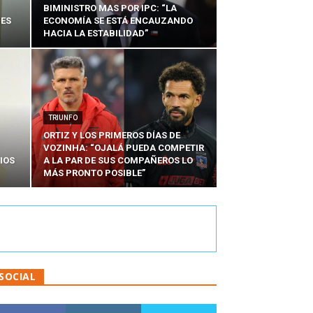
BIMINISTRO MAS POR IPC: “LA
NES
ECONOMÍA SE ESTÁ ENCAUZANDO
HACIA LA ESTABILIDAD”
TRIUNFO
ORTIZ Y LOS PRIMEROS DÍAS DE
VOZINHA: “OJALÁ PUEDA COMPETIR
IOS
A LA PAR DE SUS COMPAÑEROS LO
MÁS PRONTO POSIBLE”
SOCIAL