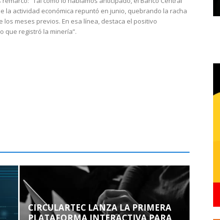
 remarcó: “Tal como lo habíamos anticipado, el Banco Central
e la actividad económica repuntó en junio, quebrando la racha
e los meses previos. En esa línea, destaca el positivo
que registró la minería”.
CIRCULARTEC LANZA LA PRIMERA
PLATAFORMA INTERACTIVA PARA