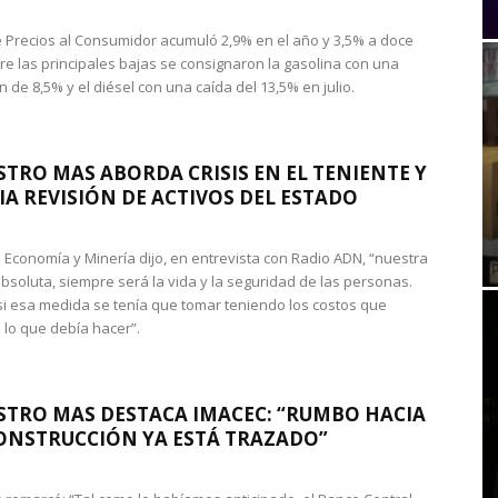
de Precios al Consumidor acumuló 2,9% en el año y 3,5% a doce
re las principales bajas se consignaron la gasolina con una
 de 8,5% y el diésel con una caída del 13,5% en julio.
STRO MAS ABORDA CRISIS EN EL TENIENTE Y
A REVISIÓN DE ACTIVOS DEL ESTADO
de Economía y Minería dijo, en entrevista con Radio ADN, “nuestra
absoluta, siempre será la vida y la seguridad de las personas.
si esa medida se tenía que tomar teniendo los costos que
 lo que debía hacer”.
STRO MAS DESTACA IMACEC: “RUMBO HACIA
ONSTRUCCIÓN YA ESTÁ TRAZADO”