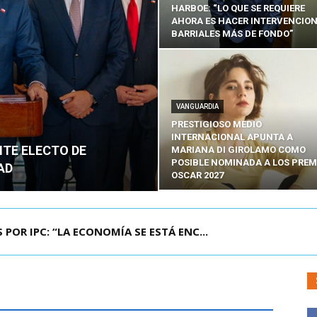
HARBOE: “LO QUE SE REQUIERE
AHORA ES HACER INTERVENCIO
BARRIALES MÁS DE FONDO”
VANGUARDIA
PRESTIGIOSO MEDIO
INTERNACIONAL APUNTA A
NTE ELECTO DE
MARIANA DI GIROLAMO COMO
POSIBLE NOMINADA A LOS PREM
AD
OSCAR 2027
R IPC: “LA ECONOMÍA SE ESTÁ ENC...
 CON EL PRESIDENTE ELECTO DE COLOMBIA: A...