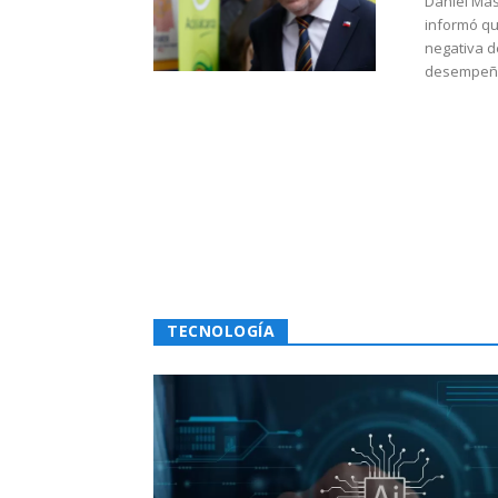
Daniel Mas
informó qu
negativa d
desempeño 
TECNOLOGÍA