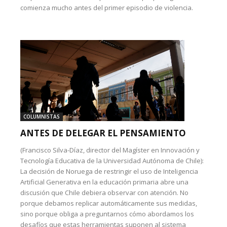
comienza mucho antes del primer episodio de violencia.
COLUMNISTAS
ANTES DE DELEGAR EL PENSAMIENTO
(Francisco Silva-Díaz, director del Magíster en Innovación y
Tecnología Educativa de la Universidad Autónoma de Chile):
La decisión de Noruega de restringir el uso de Inteligencia
Artificial Generativa en la educación primaria abre una
discusión que Chile debiera observar con atención. No
porque debamos replicar automáticamente sus medidas,
sino porque obliga a preguntarnos cómo abordamos los
desafíos que estas herramientas suponen al sistema