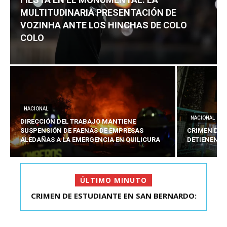
MULTITUDINARIA PRESENTACIÓN DE
VOZINHA ANTE LOS HINCHAS DE COLO
COLO
NACIONAL
NACIONAL
DIRECCIÓN DEL TRABAJO MANTIENE
SUSPENSIÓN DE FAENAS DE EMPRESAS
CRIMEN DE 
ALEDAÑAS A LA EMERGENCIA EN QUILICURA
DETIENEN A
ÚLTIMO MINUTO
FIESTA EN EL MONUMENTAL: LA
MULTITUDINARIA PRESENTACIÓ...