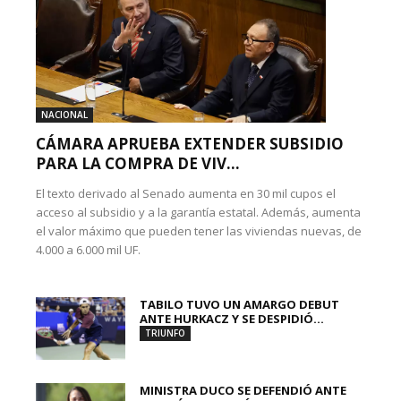
NACIONAL
CÁMARA APRUEBA EXTENDER SUBSIDIO
PARA LA COMPRA DE VIV...
El texto derivado al Senado aumenta en 30 mil cupos el
acceso al subsidio y a la garantía estatal. Además, aumenta
el valor máximo que pueden tener las viviendas nuevas, de
4.000 a 6.000 mil UF.
TABILO TUVO UN AMARGO DEBUT
ANTE HURKACZ Y SE DESPIDIÓ...
TRIUNFO
MINISTRA DUCO SE DEFENDIÓ ANTE