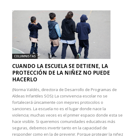
COLUMNISTAS
CUANDO LA ESCUELA SE DETIENE, LA
PROTECCIÓN DE LA NIÑEZ NO PUEDE
HACERLO
(Norma Valdés, directora de Desarrollo de Programas de
Aldeas Infantiles SOS): La convivencia escolar no se
fortalecerá únicamente con mejores protocolos o
sanciones. La escuela no es el lugar donde nace la
violencia; muchas veces es el primer espacio donde esta se
hace visible. Si queremos comunidades educativas más
seguras, debemos invertir tanto en la capacidad de
responder como en la de prevenir. Porque proteger la niñez