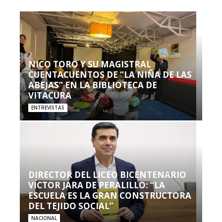
NICO TORO Y SU MAGISTRAL
CUENTACUENTOS DE “LA NIÑA DE LAS
ABEJAS” EN LA BIBLIOTECA DE
VITACURA
ENTREVISTAS
DIRECTOR DEL LICEO BICENTENARIO
VÍCTOR JARA DE PERALILLO: “LA
ESCUELA ES LA GRAN CONSTRUCTORA
DEL TEJIDO SOCIAL”
NACIONAL