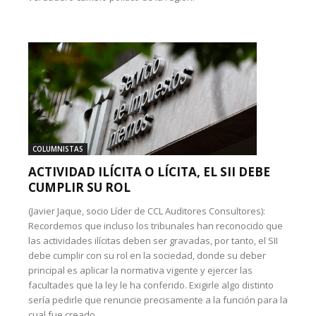
COLUMNISTAS
ACTIVIDAD ILÍCITA O LÍCITA, EL SII DEBE
CUMPLIR SU ROL
(Javier Jaque, socio Líder de CCL Auditores Consultores):
Recordemos que incluso los tribunales han reconocido que
las actividades ilícitas deben ser gravadas, por tanto, el SII
debe cumplir con su rol en la sociedad, donde su deber
principal es aplicar la normativa vigente y ejercer las
facultades que la ley le ha conferido. Exigirle algo distinto
sería pedirle que renuncie precisamente a la función para la
cual fue creado.