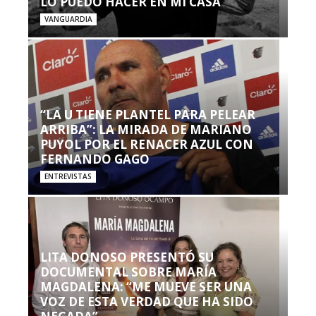
LO PUEDO HACER EN MI CASA’”
VANGUARDIA
“LA U TIENE PLANTEL PARA PELEAR
ARRIBA”: LA MIRADA DE MARIANO
PUYOL POR EL RENACER AZUL CON
FERNANDO GAGO
ENTREVISTAS
LITA DONOSO PRESENTÓ SU
DOCUMENTAL SOBRE MARÍA
MAGDALENA: “ME MUEVE SER UNA
VOZ DE ESTA VERDAD QUE HA SIDO