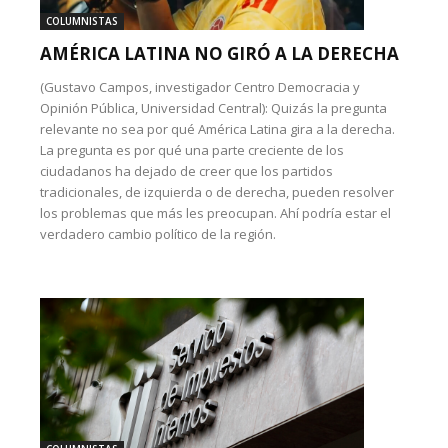
COLUMNISTAS
AMÉRICA LATINA NO GIRÓ A LA DERECHA
(Gustavo Campos, investigador Centro Democracia y
Opinión Pública, Universidad Central): Quizás la pregunta
relevante no sea por qué América Latina gira a la derecha.
La pregunta es por qué una parte creciente de los
ciudadanos ha dejado de creer que los partidos
tradicionales, de izquierda o de derecha, pueden resolver
los problemas que más les preocupan. Ahí podría estar el
verdadero cambio político de la región.