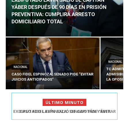
YÁBER DESPUÉS DE 90 DÍAS EN PRISIÓN
PREVENTIVA: CUMPLIRÁ ARRESTO
DOMICILIARIO TOTAL
NACIONAL
NACIONAL
TC ADMITE 
CASO FIDEL ESPINOZA: SENADO PIDE “EVITAR
ADMISIBLES
JUICIOS ANTICIPADOS”
LA OPOSICI
ÚLTIMO MINUTO
CASO FIDEL ESPINOZA: SENADO PIDE “EVITAR
JUICIOS ANTIC...