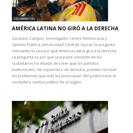
COLUMNISTAS
AMÉRICA LATINA NO GIRÓ A LA DERECHA
(Gustavo Campos, investigador Centro Democracia y
Opinión Pública, Universidad Central): Quizás la pregunta
relevante no sea por qué América Latina gira a la derecha.
La pregunta es por qué una parte creciente de los
ciudadanos ha dejado de creer que los partidos
tradicionales, de izquierda o de derecha, pueden resolver
los problemas que más les preocupan. Ahí podría estar el
verdadero cambio político de la región.