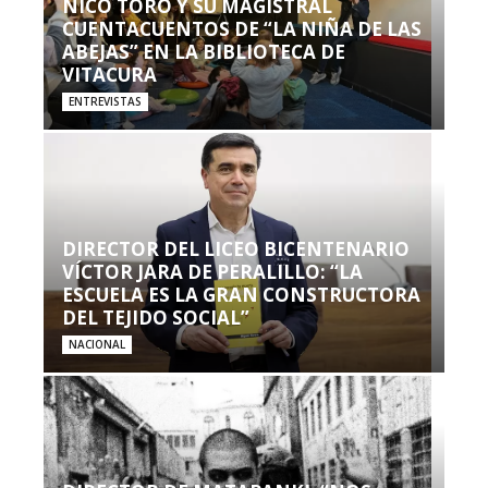
NICO TORO Y SU MAGISTRAL
CUENTACUENTOS DE “LA NIÑA DE LAS
ABEJAS” EN LA BIBLIOTECA DE
VITACURA
ENTREVISTAS
DIRECTOR DEL LICEO BICENTENARIO
VÍCTOR JARA DE PERALILLO: “LA
ESCUELA ES LA GRAN CONSTRUCTORA
DEL TEJIDO SOCIAL”
NACIONAL