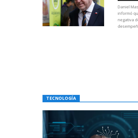
Daniel Mas
informó qu
negativa d
desempeño 
TECNOLOGÍA