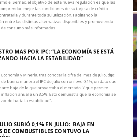
rmó el Sernac, el objetivo de esta nueva regulación es que las
omprendan mejor las condiciones de su tarjeta de crédito
ntratarla y durante toda su utilización. Facilitando la
n entre las distintas alternativas disponibles y promoviendo
s de consumo más informadas.
STRO MAS POR IPC: “LA ECONOMÍA SE ESTÁ
ANDO HACIA LA ESTABILIDAD”
de Economía y Minería, tras conocer la cifra del mes de julio, dijo:
 de buena manera el IPC de julio con un leve 0,1%, un dato que
 parte baja de lo que proyectaba el mercado. Y que permite
 inflación anual a un 3,5%. Esto demuestra que la economía se
zando hacia la estabilidad”.
JULIO SUBIÓ 0,1% EN JULIO: BAJA EN
S DE COMBUSTIBLES CONTUVO LA