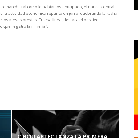
 remarcó: “Tal como lo habíamos anticipado, el Banco Central
e la actividad económica repuntó en junio, quebrando la racha
e los meses previos. En esa línea, destaca el positivo
que registró la minería”.
CIRCULARTEC LANZA LA PRIMERA