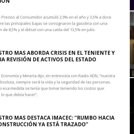
IÓN
de Precios al Consumidor acumuló 2,9% en el año y 3,5% a doce
re las principales bajas se consignaron la gasolina con una
 de 8,5% y el diésel con una caída del 13,5% en julio.
STRO MAS ABORDA CRISIS EN EL TENIENTE Y
A REVISIÓN DE ACTIVOS DEL ESTADO
de Economía y Minería dijo, en entrevista con Radio ADN, “nuestra
absoluta, siempre será la vida y la seguridad de las personas.
si esa medida se tenía que tomar teniendo los costos que
 lo que debía hacer”.
STRO MAS DESTACA IMACEC: “RUMBO HACIA
ONSTRUCCIÓN YA ESTÁ TRAZADO”