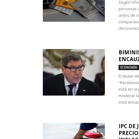
Según info
personas c
antes de co
comparació
decisione
BIMINI
ENCAUZ
ECONOMÍA
El titular 
“Recibimos
está en la
moderar la
está encau
IPC DE 
PRECIO