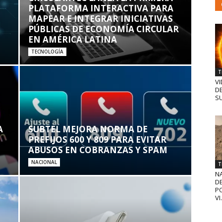
PLATAFORMA INTERACTIVA PARA
MAPEAR E INTEGRAR INICIATIVAS
PÚBLICAS DE ECONOMÍA CIRCULAR
EN AMÉRICA LATINA
TECNOLOGÍA
T
VI
D
SU
A
SUBTEL MEJORA NORMA DE
PREFIJOS 600 Y 809 PARA EVITAR
ABUSOS EN COBRANZAS Y SPAM
NACIONAL
T
N
D
PO
VI.