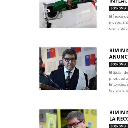
INFLAC
ECONOMÍA
El Índice 
meses. Ent
disminución
BIMINI
ANUNCI
ECONOMÍA
El titular 
prioridad 
Entonces, 
tuviera era
BIMINI
LA REC
ECONOMÍA