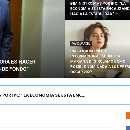
BIMINISTRO MAS POR IPC: “LA
ECONOMÍA SE ESTÁ ENCAUZAN
HACIA LA ESTABILIDAD”
VANGUARDIA
PRESTIGIOSO MEDIO
INTERNACIONAL APUNTA A
HORA ES HACER
MARIANA DI GIROLAMO COMO
POSIBLE NOMINADA A LOS PREM
 DE FONDO”
OSCAR 2027
R IPC: “LA ECONOMÍA SE ESTÁ ENC...
UELA DE TAILANDIA DEJA AL MENOS NUEVE MU...