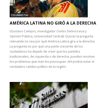
COLUMNISTAS
AMÉRICA LATINA NO GIRÓ A LA DERECHA
(Gustavo Campos, investigador Centro Democracia y
Opinión Pública, Universidad Central): Quizás la pregunta
relevante no sea por qué América Latina gira a la derecha.
La pregunta es por qué una parte creciente de los
ciudadanos ha dejado de creer que los partidos
tradicionales, de izquierda o de derecha, pueden resolver
los problemas que más les preocupan. Ahí podría estar el
verdadero cambio político de la región.