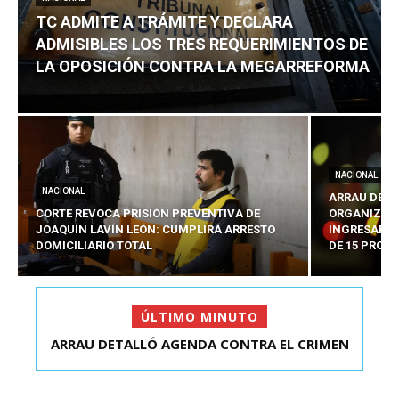
TC ADMITE A TRÁMITE Y DECLARA
ADMISIBLES LOS TRES REQUERIMIENTOS DE
LA OPOSICIÓN CONTRA LA MEGARREFORMA
NACIONAL
NACIONAL
ARRAU DETA
CORTE REVOCA PRISIÓN PREVENTIVA DE
ORGANIZADO
JOAQUÍN LAVÍN LEÓN: CUMPLIRÁ ARRESTO
INGRESARÁ 
DOMICILIARIO TOTAL
DE 15 PROY
ÚLTIMO MINUTO
ARRAU DETALLÓ AGENDA CONTRA EL CRIMEN
TC ADMITE A TRÁMITE Y DECLARA ADMISIBLES
ORGANIZADO Y EL ...
LOS TRES REQU...