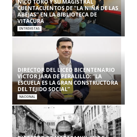
NICO TORO Y SU MAGISTRAL
CUENTACUENTOS DE “LA NIÑA DE LAS
ABEJAS” EN LA BIBLIOTECA DE
VITACURA
ENTREVISTAS
DIRECTOR DEL LICEO BICENTENARIO
VÍCTOR JARA DE PERALILLO: “LA
ESCUELA ES LA GRAN CONSTRUCTORA
DEL TEJIDO SOCIAL”
NACIONAL