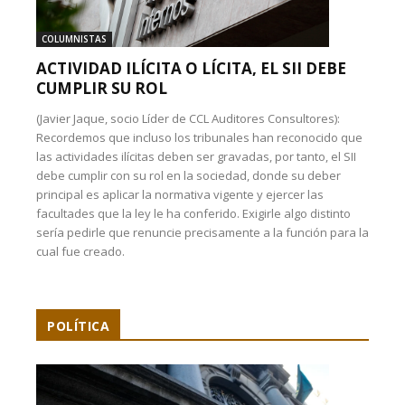
COLUMNISTAS
ACTIVIDAD ILÍCITA O LÍCITA, EL SII DEBE
CUMPLIR SU ROL
(Javier Jaque, socio Líder de CCL Auditores Consultores):
Recordemos que incluso los tribunales han reconocido que
las actividades ilícitas deben ser gravadas, por tanto, el SII
debe cumplir con su rol en la sociedad, donde su deber
principal es aplicar la normativa vigente y ejercer las
facultades que la ley le ha conferido. Exigirle algo distinto
sería pedirle que renuncie precisamente a la función para la
cual fue creado.
POLÍTICA