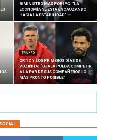
BIMINISTRO MAS POR IPC: “LA
NES
ECONOMÍA SE ESTÁ ENCAUZANDO
HACIA LA ESTABILIDAD”
TRIUNFO
ORTIZ Y LOS PRIMEROS DÍAS DE
VOZINHA: “OJALÁ PUEDA COMPETIR
IOS
A LA PAR DE SUS COMPAÑEROS LO
MÁS PRONTO POSIBLE”
SOCIAL