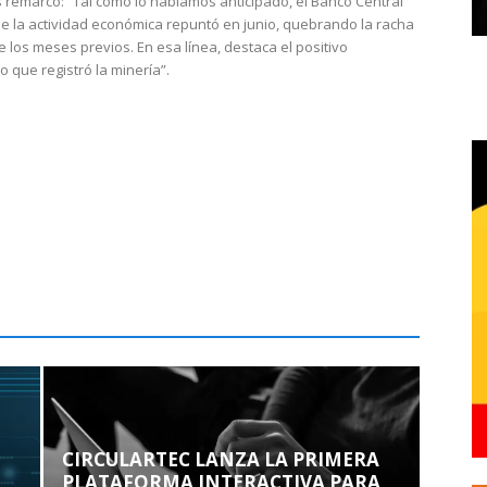
 remarcó: “Tal como lo habíamos anticipado, el Banco Central
e la actividad económica repuntó en junio, quebrando la racha
e los meses previos. En esa línea, destaca el positivo
que registró la minería”.
CIRCULARTEC LANZA LA PRIMERA
PLATAFORMA INTERACTIVA PARA