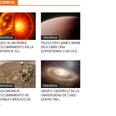
CIENCIA
ENDENCIA
TENDENCIA
DEO: EL INCREÍBLE
TELESCOPIO JAMES WEBB
ESCUBRIMIENTO EN LA
DESCUBRE UNA
PERFICIE SO...
SUPERTIERRA CON OCÉ...
ENDENCIA
TENDENCIA
ASA ANUNCIA
GRUPO CIENTÍFICO DE LA
ESCUBRIMIENTO DE
UNIVERSIDAD DE CHILE
SIBLES INDICIOS DE
LIDERA “MA...
..