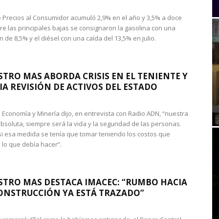
de Precios al Consumidor acumuló 2,9% en el año y 3,5% a doce
re las principales bajas se consignaron la gasolina con una
 de 8,5% y el diésel con una caída del 13,5% en julio.
STRO MAS ABORDA CRISIS EN EL TENIENTE Y
A REVISIÓN DE ACTIVOS DEL ESTADO
de Economía y Minería dijo, en entrevista con Radio ADN, “nuestra
absoluta, siempre será la vida y la seguridad de las personas.
si esa medida se tenía que tomar teniendo los costos que
 lo que debía hacer”.
STRO MAS DESTACA IMACEC: “RUMBO HACIA
ONSTRUCCIÓN YA ESTÁ TRAZADO”