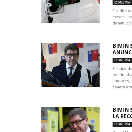
ECONOMÍA
El Índice 
meses. Ent
disminución
BIMINI
ANUNCI
ECONOMÍA
El titular 
prioridad 
Entonces, 
tuviera era
BIMINI
LA REC
ECONOMÍA