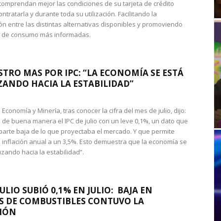
omprendan mejor las condiciones de su tarjeta de crédito
ntratarla y durante toda su utilización. Facilitando la
n entre las distintas alternativas disponibles y promoviendo
s de consumo más informadas.
STRO MAS POR IPC: “LA ECONOMÍA SE ESTÁ
ANDO HACIA LA ESTABILIDAD”
de Economía y Minería, tras conocer la cifra del mes de julio, dijo:
 de buena manera el IPC de julio con un leve 0,1%, un dato que
 parte baja de lo que proyectaba el mercado. Y que permite
 inflación anual a un 3,5%. Esto demuestra que la economía se
zando hacia la estabilidad”.
JULIO SUBIÓ 0,1% EN JULIO: BAJA EN
S DE COMBUSTIBLES CONTUVO LA
IÓN