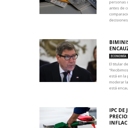
personas c
antes de co
comparació
decisione
BIMINI
ENCAUZ
ECONOMÍA
El titular 
“Recibimos
está en la
moderar la
está encau
IPC DE 
PRECIO
INFLAC