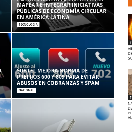
MAPEAR E INTEGRAR INICIATIVAS
PÚBLICAS DE ECONOMÍA CIRCULAR
EN AMÉRICA LATINA
TECNOLOGÍA
T
VI
D
SU
A
SUBTEL MEJORA NORMA DE
PREFIJOS 600 Y 809 PARA EVITAR
ABUSOS EN COBRANZAS Y SPAM
NACIONAL
T
N
D
PO
VI.