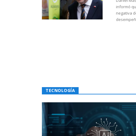
Daniel Mas
informó qu
negativa d
desempeño 
TECNOLOGÍA