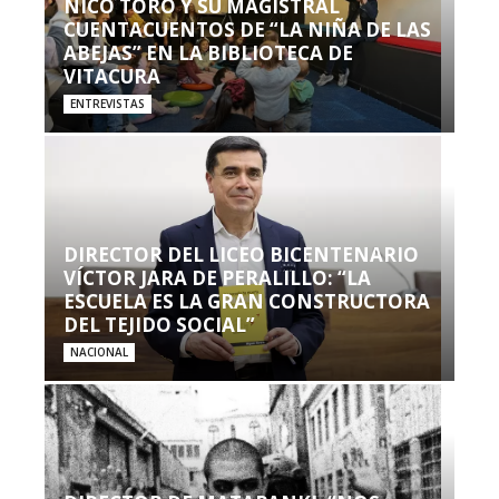
NICO TORO Y SU MAGISTRAL
CUENTACUENTOS DE “LA NIÑA DE LAS
ABEJAS” EN LA BIBLIOTECA DE
VITACURA
ENTREVISTAS
DIRECTOR DEL LICEO BICENTENARIO
VÍCTOR JARA DE PERALILLO: “LA
ESCUELA ES LA GRAN CONSTRUCTORA
DEL TEJIDO SOCIAL”
NACIONAL