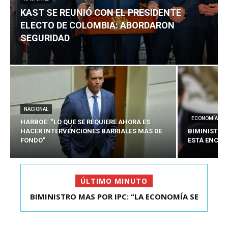
KAST SE REUNIÓ CON EL PRESIDENTE
ELECTO DE COLOMBIA: ABORDARON
SEGURIDAD
NACIONAL
ECONOMÍA
HARBOE: “LO QUE SE REQUIERE AHORA ES
HACER INTERVENCIONES BARRIALES MÁS DE
BIMINISTRO
FONDO”
ESTÁ ENCAU
ÚLTIMO MINUTO
KAST SE REUNIÓ CON EL PRESIDENTE ELECTO DE
COLOMBIA: A...