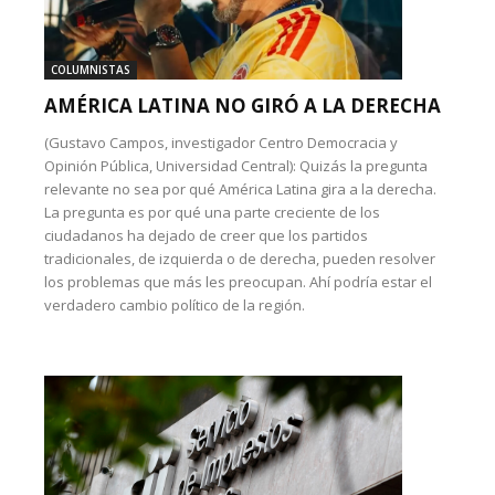
COLUMNISTAS
AMÉRICA LATINA NO GIRÓ A LA DERECHA
(Gustavo Campos, investigador Centro Democracia y
Opinión Pública, Universidad Central): Quizás la pregunta
relevante no sea por qué América Latina gira a la derecha.
La pregunta es por qué una parte creciente de los
ciudadanos ha dejado de creer que los partidos
tradicionales, de izquierda o de derecha, pueden resolver
los problemas que más les preocupan. Ahí podría estar el
verdadero cambio político de la región.