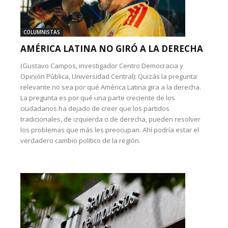
COLUMNISTAS
AMÉRICA LATINA NO GIRÓ A LA DERECHA
(Gustavo Campos, investigador Centro Democracia y
Opinión Pública, Universidad Central): Quizás la pregunta
relevante no sea por qué América Latina gira a la derecha.
La pregunta es por qué una parte creciente de los
ciudadanos ha dejado de creer que los partidos
tradicionales, de izquierda o de derecha, pueden resolver
los problemas que más les preocupan. Ahí podría estar el
verdadero cambio político de la región.