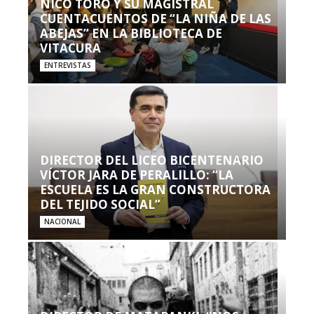
NICO TORO Y SU MAGISTRAL
CUENTACUENTOS DE “LA NIÑA DE LAS
ABEJAS” EN LA BIBLIOTECA DE
VITACURA
ENTREVISTAS
DIRECTOR DEL LICEO BICENTENARIO
VÍCTOR JARA DE PERALILLO: “LA
ESCUELA ES LA GRAN CONSTRUCTORA
DEL TEJIDO SOCIAL”
NACIONAL