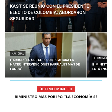
KAST SE REUNIÓ CON EL PRESIDENTE
ELECTO DE COLOMBIA: ABORDARON
SEGURIDAD
NACIONAL
ECONOMÍA
HARBOE: “LO QUE SE REQUIERE AHORA ES
HACER INTERVENCIONES BARRIALES MÁS DE
BIMINISTRO
FONDO”
ESTÁ ENCAU
ÚLTIMO MINUTO
BIMINISTRO MAS POR IPC: “LA ECONOMÍA SE
KAST SE REUNIÓ CON EL PRESIDENTE ELECTO DE
ESTÁ ENC...
COLOMBIA: A...