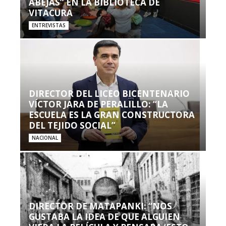
ABEJAS” EN LA BIBLIOTECA DE
VITACURA
ENTREVISTAS
DIRECTOR DEL LICEO BICENTENARIO
VÍCTOR JARA DE PERALILLO: “LA
ESCUELA ES LA GRAN CONSTRUCTORA
DEL TEJIDO SOCIAL”
NACIONAL
DIRECTOR DE MATAPANKI: “NOS
GUSTABA LA IDEA DE QUE ALGUIEN