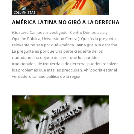
COLUMNISTAS
AMÉRICA LATINA NO GIRÓ A LA DERECHA
(Gustavo Campos, investigador Centro Democracia y
Opinión Pública, Universidad Central): Quizás la pregunta
relevante no sea por qué América Latina gira a la derecha.
La pregunta es por qué una parte creciente de los
ciudadanos ha dejado de creer que los partidos
tradicionales, de izquierda o de derecha, pueden resolver
los problemas que más les preocupan. Ahí podría estar el
verdadero cambio político de la región.