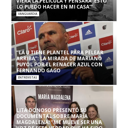
VIERA LA PELÍCULA Y PENSARA ‘ESTO
LO PUEDO HACER EN MI CASA’”
VANGUARDIA
“LA U TIENE PLANTEL PARA PELEAR
ARRIBA”: LA MIRADA DE MARIANO
PUYOL POR EL RENACER AZUL CON
FERNANDO GAGO
ENTREVISTAS
LITA DONOSO PRESENTÓ SU
DOCUMENTAL SOBRE MARÍA
MAGDALENA: “ME MUEVE SER UNA