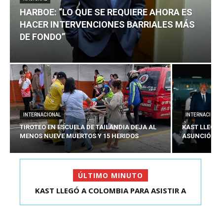
HARBOE: “LO QUE SE REQUIERE AHORA ES
HACER INTERVENCIONES BARRIALES MÁS
DE FONDO”
INTERNACIONAL
INTERNACIONA
TIROTEO EN ESCUELA DE TAILANDIA DEJA AL
KAST LLEGÓ
MENOS NUEVE MUERTOS Y 15 HERIDOS
ASUNCIÓN D
ÚLTIMO MINUTO
HARBOE: “LO QUE SE REQUIERE AHORA ES HACER
KAST LLEGÓ A COLOMBIA PARA ASISTIR A
ASUNCIÓN DE ABELA...
INTER...