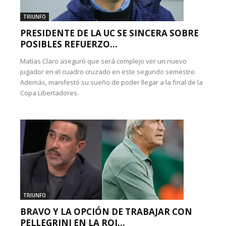
TRIUNFO
PRESIDENTE DE LA UC SE SINCERA SOBRE
POSIBLES REFUERZO...
Matías Claro aseguró que será complejo ver un nuevo
jugador en el cuadro cruzado en este segundo semestre.
Además, manifestó su sueño de poder llegar a la final de la
Copa Libertadores.
TRIUNFO
BRAVO Y LA OPCIÓN DE TRABAJAR CON
PELLEGRINI EN LA ROJ...