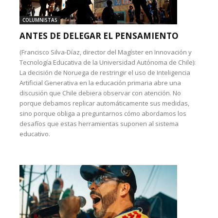
COLUMNISTAS
ANTES DE DELEGAR EL PENSAMIENTO
(Francisco Silva-Díaz, director del Magíster en Innovación y
Tecnología Educativa de la Universidad Autónoma de Chile):
La decisión de Noruega de restringir el uso de Inteligencia
Artificial Generativa en la educación primaria abre una
discusión que Chile debiera observar con atención. No
porque debamos replicar automáticamente sus medidas,
sino porque obliga a preguntarnos cómo abordamos los
desafíos que estas herramientas suponen al sistema
educativo.