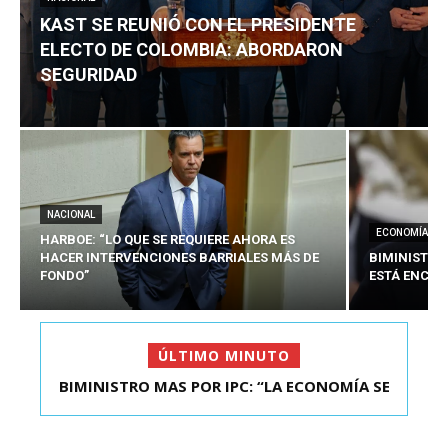
KAST SE REUNIÓ CON EL PRESIDENTE
ELECTO DE COLOMBIA: ABORDARON
SEGURIDAD
NACIONAL
ECONOMÍA
HARBOE: “LO QUE SE REQUIERE AHORA ES
HACER INTERVENCIONES BARRIALES MÁS DE
BIMINISTRO
FONDO”
ESTÁ ENCAU
ÚLTIMO MINUTO
BIMINISTRO MAS POR IPC: “LA ECONOMÍA SE
KAST SE REUNIÓ CON EL PRESIDENTE ELECTO DE
ESTÁ ENC...
COLOMBIA: A...