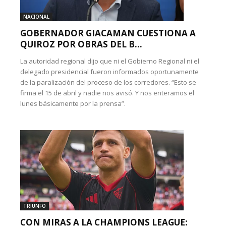
NACIONAL
GOBERNADOR GIACAMAN CUESTIONA A
QUIROZ POR OBRAS DEL B...
La autoridad regional dijo que ni el Gobierno Regional ni el
delegado presidencial fueron informados oportunamente
de la paralización del proceso de los corredores. “Esto se
firma el 15 de abril y nadie nos avisó. Y nos enteramos el
lunes básicamente por la prensa”.
TRIUNFO
CON MIRAS A LA CHAMPIONS LEAGUE: