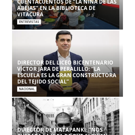
CUENTACUENTOS DE “LA NIÑA DE LAS
ABEJAS” EN LA BIBLIOTECA DE
VITACURA
ENTREVISTAS
DIRECTOR DEL LICEO BICENTENARIO
VÍCTOR JARA DE PERALILLO: “LA
ESCUELA ES LA GRAN CONSTRUCTORA
DEL TEJIDO SOCIAL”
NACIONAL
DIRECTOR DE MATAPANKI: “NOS