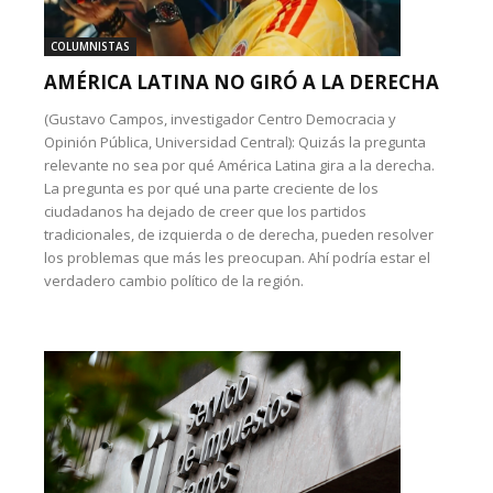
COLUMNISTAS
AMÉRICA LATINA NO GIRÓ A LA DERECHA
(Gustavo Campos, investigador Centro Democracia y
Opinión Pública, Universidad Central): Quizás la pregunta
relevante no sea por qué América Latina gira a la derecha.
La pregunta es por qué una parte creciente de los
ciudadanos ha dejado de creer que los partidos
tradicionales, de izquierda o de derecha, pueden resolver
los problemas que más les preocupan. Ahí podría estar el
verdadero cambio político de la región.