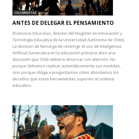
COLUMNISTAS
ANTES DE DELEGAR EL PENSAMIENTO
(Francisco Silva-Díaz, director del Magíster en Innovación y
Tecnología Educativa de la Universidad Autónoma de Chile):
La decisión de Noruega de restringir el uso de Inteligencia
Artificial Generativa en la educación primaria abre una
discusión que Chile debiera observar con atención. No
porque debamos replicar automáticamente sus medidas,
sino porque obliga a preguntarnos cómo abordamos los
desafíos que estas herramientas suponen al sistema
educativo.