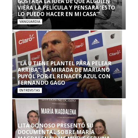
GUSTABA LA IDEA DE QUE ALGUIEN
VIERA LA PELÍCULA Y PENSARA ‘ESTO
LO PUEDO HACER EN MI CASA’”
VANGUARDIA
“LA U TIENE PLANTEL PARA PELEAR
ARRIBA”: LA MIRADA DE MARIANO
PUYOL POR EL RENACER AZUL CON
FERNANDO GAGO
ENTREVISTAS
LITA DONOSO PRESENTÓ SU
DOCUMENTAL SOBRE MARÍA