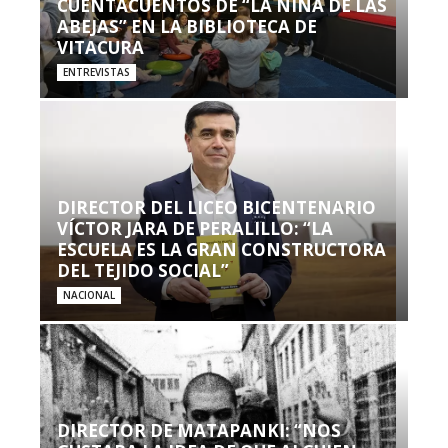
CUENTACUENTOS DE “LA NIÑA DE LAS
ABEJAS” EN LA BIBLIOTECA DE
VITACURA
ENTREVISTAS
DIRECTOR DEL LICEO BICENTENARIO
VÍCTOR JARA DE PERALILLO: “LA
ESCUELA ES LA GRAN CONSTRUCTORA
DEL TEJIDO SOCIAL”
NACIONAL
DIRECTOR DE MATAPANKI: “NOS