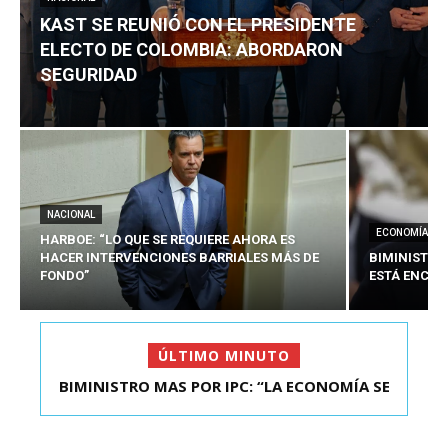
KAST SE REUNIÓ CON EL PRESIDENTE
ELECTO DE COLOMBIA: ABORDARON
SEGURIDAD
NACIONAL
ECONOMÍA
HARBOE: “LO QUE SE REQUIERE AHORA ES
HACER INTERVENCIONES BARRIALES MÁS DE
BIMINISTRO
FONDO”
ESTÁ ENCAU
ÚLTIMO MINUTO
BIMINISTRO MAS POR IPC: “LA ECONOMÍA SE
KAST SE REUNIÓ CON EL PRESIDENTE ELECTO DE
ESTÁ ENC...
COLOMBIA: A...