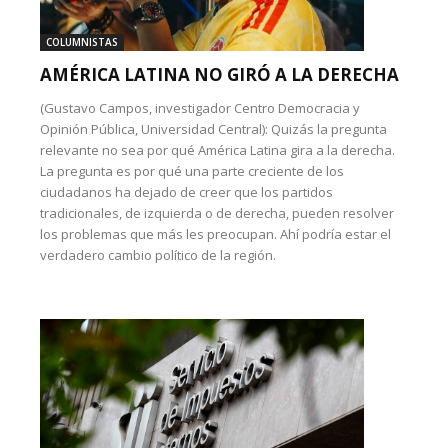
COLUMNISTAS
AMÉRICA LATINA NO GIRÓ A LA DERECHA
(Gustavo Campos, investigador Centro Democracia y
Opinión Pública, Universidad Central): Quizás la pregunta
relevante no sea por qué América Latina gira a la derecha.
La pregunta es por qué una parte creciente de los
ciudadanos ha dejado de creer que los partidos
tradicionales, de izquierda o de derecha, pueden resolver
los problemas que más les preocupan. Ahí podría estar el
verdadero cambio político de la región.