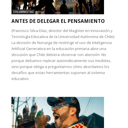
COLUMNISTAS
ANTES DE DELEGAR EL PENSAMIENTO
(Francisco Silva-Díaz, director del Magíster en Innovación y
Tecnología Educativa de la Universidad Autónoma de Chile):
La decisión de Noruega de restringir el uso de Inteligencia
Artificial Generativa en la educación primaria abre una
discusión que Chile debiera observar con atención. No
porque debamos replicar automáticamente sus medidas,
sino porque obliga a preguntarnos cómo abordamos los
desafíos que estas herramientas suponen al sistema
educativo.