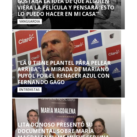
GUSTABA LA IDEA DE QUE ALGUIEN
VIERA LA PELÍCULA Y PENSARA ‘ESTO
LO PUEDO HACER EN MI CASA’”
VANGUARDIA
“LA U TIENE PLANTEL PARA PELEAR
ARRIBA”: LA MIRADA DE MARIANO
PUYOL POR EL RENACER AZUL CON
FERNANDO GAGO
ENTREVISTAS
LITA DONOSO PRESENTÓ SU
DOCUMENTAL SOBRE MARÍA