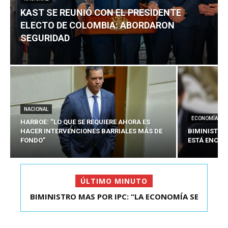
KAST SE REUNIÓ CON EL PRESIDENTE
ELECTO DE COLOMBIA: ABORDARON
SEGURIDAD
NACIONAL
ECONOMÍA
HARBOE: “LO QUE SE REQUIERE AHORA ES
HACER INTERVENCIONES BARRIALES MÁS DE
BIMINISTRO
FONDO”
ESTÁ ENCAU
ÚLTIMO MINUTO
BIMINISTRO MAS POR IPC: “LA ECONOMÍA SE
KAST SE REUNIÓ CON EL PRESIDENTE ELECTO DE
ESTÁ ENC...
COLOMBIA: A...