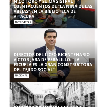
NICO TORO Y SU MAGISTRAL
CUENTACUENTOS DE “LA NIÑA DE LAS
ABEJAS” EN LA BIBLIOTECA DE
VITACURA
ENTREVISTAS
DIRECTOR DEL LICEO BICENTENARIO
VÍCTOR JARA DE PERALILLO: “LA
ESCUELA ES LA GRAN CONSTRUCTORA
DEL TEJIDO SOCIAL”
NACIONAL