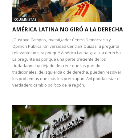
COLUMNISTAS
AMÉRICA LATINA NO GIRÓ A LA DERECHA
(Gustavo Campos, investigador Centro Democracia y
Opinión Pública, Universidad Central): Quizás la pregunta
relevante no sea por qué América Latina gira a la derecha.
La pregunta es por qué una parte creciente de los
ciudadanos ha dejado de creer que los partidos
tradicionales, de izquierda o de derecha, pueden resolver
los problemas que más les preocupan. Ahí podría estar el
verdadero cambio político de la región.