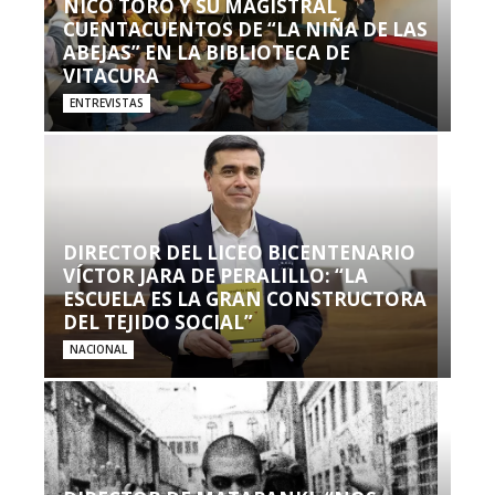
NICO TORO Y SU MAGISTRAL
CUENTACUENTOS DE “LA NIÑA DE LAS
ABEJAS” EN LA BIBLIOTECA DE
VITACURA
ENTREVISTAS
DIRECTOR DEL LICEO BICENTENARIO
VÍCTOR JARA DE PERALILLO: “LA
ESCUELA ES LA GRAN CONSTRUCTORA
DEL TEJIDO SOCIAL”
NACIONAL