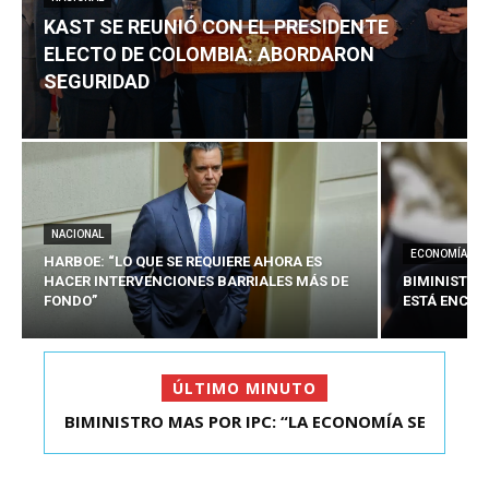
KAST SE REUNIÓ CON EL PRESIDENTE
ELECTO DE COLOMBIA: ABORDARON
SEGURIDAD
NACIONAL
ECONOMÍA
HARBOE: “LO QUE SE REQUIERE AHORA ES
HACER INTERVENCIONES BARRIALES MÁS DE
BIMINISTRO
FONDO”
ESTÁ ENCAU
ÚLTIMO MINUTO
BIMINISTRO MAS POR IPC: “LA ECONOMÍA SE
KAST SE REUNIÓ CON EL PRESIDENTE ELECTO DE
ESTÁ ENC...
COLOMBIA: A...