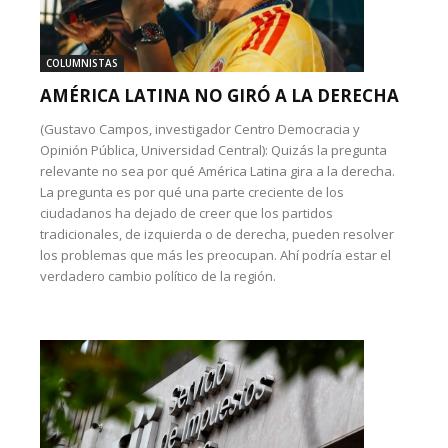
COLUMNISTAS
AMÉRICA LATINA NO GIRÓ A LA DERECHA
(Gustavo Campos, investigador Centro Democracia y
Opinión Pública, Universidad Central): Quizás la pregunta
relevante no sea por qué América Latina gira a la derecha.
La pregunta es por qué una parte creciente de los
ciudadanos ha dejado de creer que los partidos
tradicionales, de izquierda o de derecha, pueden resolver
los problemas que más les preocupan. Ahí podría estar el
verdadero cambio político de la región.