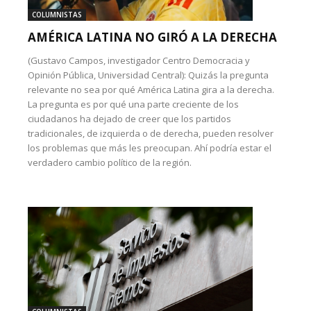
COLUMNISTAS
AMÉRICA LATINA NO GIRÓ A LA DERECHA
(Gustavo Campos, investigador Centro Democracia y
Opinión Pública, Universidad Central): Quizás la pregunta
relevante no sea por qué América Latina gira a la derecha.
La pregunta es por qué una parte creciente de los
ciudadanos ha dejado de creer que los partidos
tradicionales, de izquierda o de derecha, pueden resolver
los problemas que más les preocupan. Ahí podría estar el
verdadero cambio político de la región.