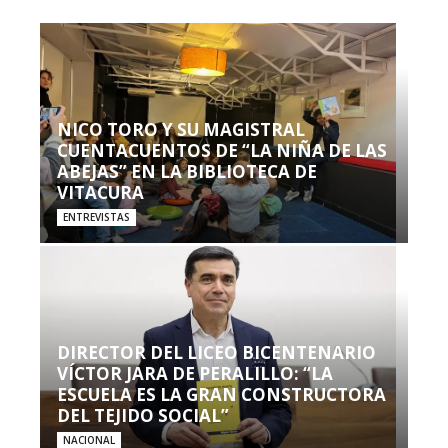
NICO TORO Y SU MAGISTRAL
CUENTACUENTOS DE “LA NIÑA DE LAS
ABEJAS” EN LA BIBLIOTECA DE
VITACURA
ENTREVISTAS
DIRECTOR DEL LICEO BICENTENARIO
VÍCTOR JARA DE PERALILLO: “LA
ESCUELA ES LA GRAN CONSTRUCTORA
DEL TEJIDO SOCIAL”
NACIONAL