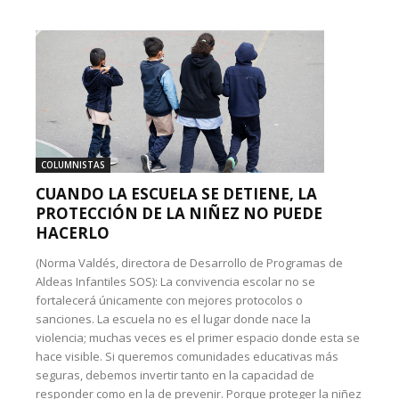
COLUMNISTAS
CUANDO LA ESCUELA SE DETIENE, LA
PROTECCIÓN DE LA NIÑEZ NO PUEDE
HACERLO
(Norma Valdés, directora de Desarrollo de Programas de
Aldeas Infantiles SOS): La convivencia escolar no se
fortalecerá únicamente con mejores protocolos o
sanciones. La escuela no es el lugar donde nace la
violencia; muchas veces es el primer espacio donde esta se
hace visible. Si queremos comunidades educativas más
seguras, debemos invertir tanto en la capacidad de
responder como en la de prevenir. Porque proteger la niñez