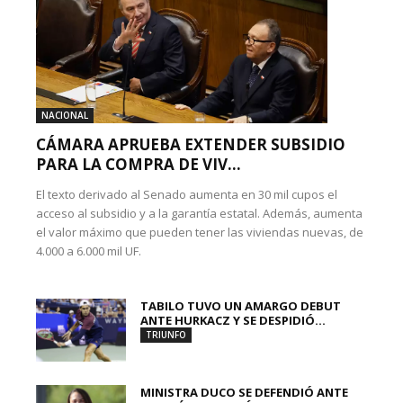
NACIONAL
CÁMARA APRUEBA EXTENDER SUBSIDIO
PARA LA COMPRA DE VIV...
El texto derivado al Senado aumenta en 30 mil cupos el
acceso al subsidio y a la garantía estatal. Además, aumenta
el valor máximo que pueden tener las viviendas nuevas, de
4.000 a 6.000 mil UF.
TABILO TUVO UN AMARGO DEBUT
ANTE HURKACZ Y SE DESPIDIÓ...
TRIUNFO
MINISTRA DUCO SE DEFENDIÓ ANTE