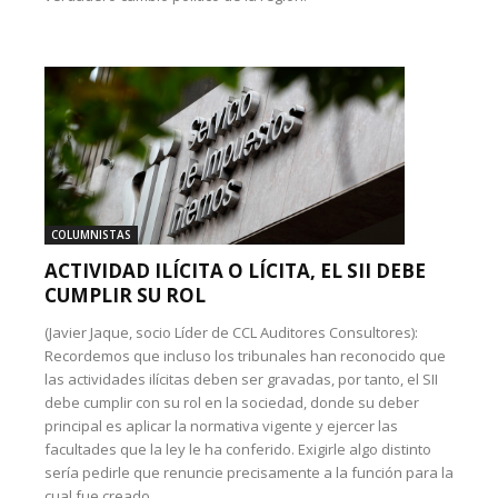
COLUMNISTAS
ACTIVIDAD ILÍCITA O LÍCITA, EL SII DEBE
CUMPLIR SU ROL
(Javier Jaque, socio Líder de CCL Auditores Consultores):
Recordemos que incluso los tribunales han reconocido que
las actividades ilícitas deben ser gravadas, por tanto, el SII
debe cumplir con su rol en la sociedad, donde su deber
principal es aplicar la normativa vigente y ejercer las
facultades que la ley le ha conferido. Exigirle algo distinto
sería pedirle que renuncie precisamente a la función para la
cual fue creado.