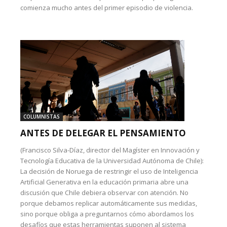
comienza mucho antes del primer episodio de violencia.
COLUMNISTAS
ANTES DE DELEGAR EL PENSAMIENTO
(Francisco Silva-Díaz, director del Magíster en Innovación y
Tecnología Educativa de la Universidad Autónoma de Chile):
La decisión de Noruega de restringir el uso de Inteligencia
Artificial Generativa en la educación primaria abre una
discusión que Chile debiera observar con atención. No
porque debamos replicar automáticamente sus medidas,
sino porque obliga a preguntarnos cómo abordamos los
desafíos que estas herramientas suponen al sistema