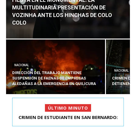
MULTITUDINARIA PRESENTACIÓN DE
VOZINHA ANTE LOS HINCHAS DE COLO
COLO
NACIONAL
NACIONAL
DIRECCIÓN DEL TRABAJO MANTIENE
SUSPENSIÓN DE FAENAS DE EMPRESAS
CRIMEN DE 
ALEDAÑAS A LA EMERGENCIA EN QUILICURA
DETIENEN A
ÚLTIMO MINUTO
FIESTA EN EL MONUMENTAL: LA
MULTITUDINARIA PRESENTACIÓ...