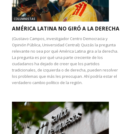
COLUMNISTAS
AMÉRICA LATINA NO GIRÓ A LA DERECHA
(Gustavo Campos, investigador Centro Democracia y
Opinión Pública, Universidad Central): Quizás la pregunta
relevante no sea por qué América Latina gira a la derecha.
La pregunta es por qué una parte creciente de los
ciudadanos ha dejado de creer que los partidos
tradicionales, de izquierda o de derecha, pueden resolver
los problemas que más les preocupan. Ahí podría estar el
verdadero cambio político de la región.