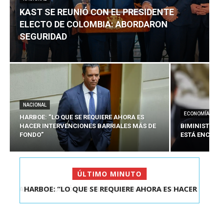
KAST SE REUNIÓ CON EL PRESIDENTE
ELECTO DE COLOMBIA: ABORDARON
SEGURIDAD
NACIONAL
ECONOMÍA
HARBOE: “LO QUE SE REQUIERE AHORA ES
HACER INTERVENCIONES BARRIALES MÁS DE
BIMINISTRO
FONDO”
ESTÁ ENCAU
ÚLTIMO MINUTO
HARBOE: “LO QUE SE REQUIERE AHORA ES HACER
INTER...