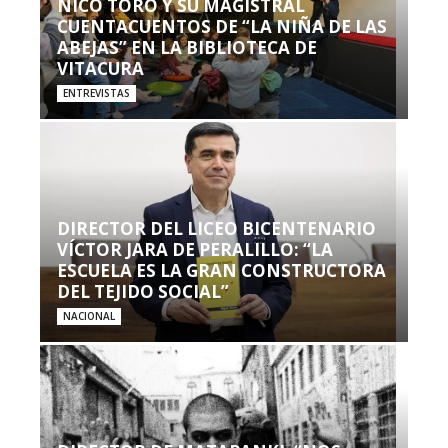
NICO TORO Y SU MAGISTRAL
CUENTACUENTOS DE “LA NIÑA DE LAS
ABEJAS” EN LA BIBLIOTECA DE
VITACURA
ENTREVISTAS
DIRECTOR DEL LICEO BICENTENARIO
VÍCTOR JARA DE PERALILLO: “LA
ESCUELA ES LA GRAN CONSTRUCTORA
DEL TEJIDO SOCIAL”
NACIONAL