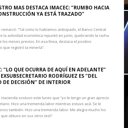
STRO MAS DESTACA IMACEC: “RUMBO HACIA
ONSTRUCCIÓN YA ESTÁ TRAZADO”
 remarcó: “Tal como lo habíamos anticipado, el Banco Central
e la actividad económica repuntó en junio, quebrando la racha
e los meses previos. En esa línea, destaca el positivo
que registró la minería”.
: “LO QUE OCURRA DE AQUÍ EN ADELANTE”
 EXSUBSECRETARIO RODRÍGUEZ ES “DEL
 DE DECISIÓN” DE INTERIOR
 de Hacienda sostuvo este lunes que “yo le tengo un gran aprecio
etario. Hizo una tremenda labor mientras estuvo acá. Se le
nos también. Hizo una tremenda labor. Me alegra mucho los
 que obtuvo en sus otros test”.