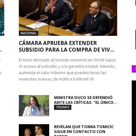
NACIONAL
CÁMARA APRUEBA EXTENDER
.
SUBSIDIO PARA LA COMPRA DE VIV...
r
El texto derivado al Senado aumenta en 30 mil cupos
el acceso al subsidio y a la garantía estatal. Además,
o
aumenta el valor máximo que pueden tener las
viviendas nuevas, de 4.000 a 6.000 mil UF.
MINISTRA DUCO SE DEFENDIÓ
ANTE LAS CRÍTICAS: “EL ÚNICO...
TRIUNFO
REVELAN QUE TONKA TOMICIC
SIGUE EN CONTACTO CON