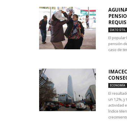
AGUINA
PENSIO
REQUIS
DATO ÚTIL
El popular
pensión de
caso de te
IMACEC
CONSEC
ECONOMÍA
El resulta
un 1,2%, y
actividad 
Índice Men
crecimiento