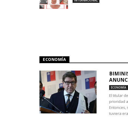
INTERNACIONAL
ECONOMÍA
BIMINI
ANUNCI
ECONOMÍA
El titular 
prioridad 
Entonces, 
tuviera era