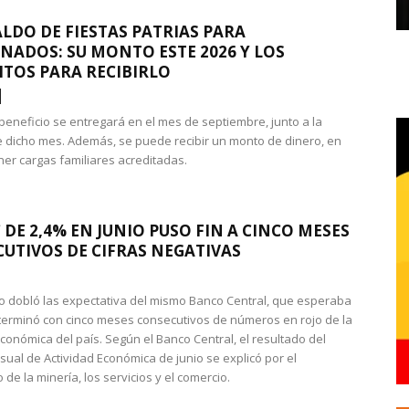
LDO DE FIESTAS PATRIAS PARA
NADOS: SU MONTO ESTE 2026 Y LOS
ITOS PARA RECIBIRLO
 beneficio se entregará en el mes de septiembre, junto a la
 dicho mes. Además, se puede recibir un monto de dinero, en
ner cargas familiares acreditadas.
 DE 2,4% EN JUNIO PUSO FIN A CINCO MESES
UTIVOS DE CIFRAS NEGATIVAS
do dobló las expectativa del mismo Banco Central, que esperaba
 terminó con cinco meses consecutivos de números en rojo de la
económica del país. Según el Banco Central, el resultado del
sual de Actividad Económica de junio se explicó por el
 de la minería, los servicios y el comercio.