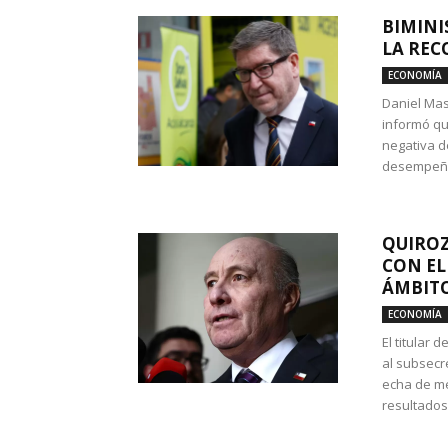
BIMINI
LA REC
ECONOMÍA
Daniel Mas
informó qu
negativa d
desempeño 
QUIROZ
CON EL
ÁMBITO
ECONOMÍA
El titular
al subsecr
echa de me
resultados