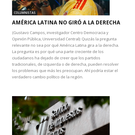
COLUMNISTAS
AMÉRICA LATINA NO GIRÓ A LA DERECHA
(Gustavo Campos, investigador Centro Democracia y
Opinión Pública, Universidad Central): Quizás la pregunta
relevante no sea por qué América Latina gira a la derecha.
La pregunta es por qué una parte creciente de los
ciudadanos ha dejado de creer que los partidos
tradicionales, de izquierda o de derecha, pueden resolver
los problemas que más les preocupan. Ahí podría estar el
verdadero cambio político de la región.