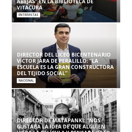
ABEJAS” EN LA BIBLIOTECA DE
VITACURA
ENTREVISTAS
DIRECTOR DEL LICEO BICENTENARIO
VÍCTOR JARA DE PERALILLO: “LA
ESCUELA ES LA GRAN CONSTRUCTORA
DEL TEJIDO SOCIAL”
NACIONAL
DIRECTOR DE MATAPANKI: “NOS
GUSTABA LA IDEA DE QUE ALGUIEN