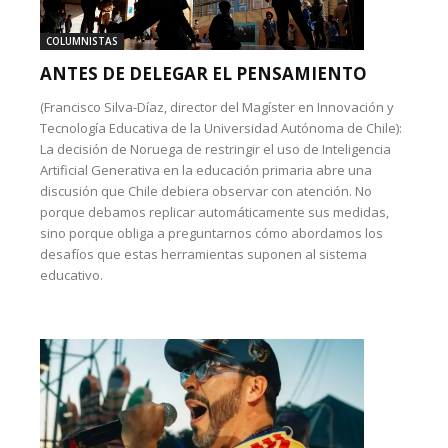
COLUMNISTAS
ANTES DE DELEGAR EL PENSAMIENTO
(Francisco Silva-Díaz, director del Magíster en Innovación y
Tecnología Educativa de la Universidad Autónoma de Chile):
La decisión de Noruega de restringir el uso de Inteligencia
Artificial Generativa en la educación primaria abre una
discusión que Chile debiera observar con atención. No
porque debamos replicar automáticamente sus medidas,
sino porque obliga a preguntarnos cómo abordamos los
desafíos que estas herramientas suponen al sistema
educativo.