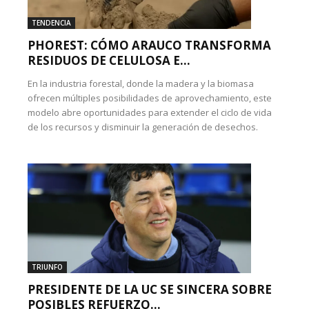
TENDENCIA
PHOREST: CÓMO ARAUCO TRANSFORMA
RESIDUOS DE CELULOSA E...
En la industria forestal, donde la madera y la biomasa
ofrecen múltiples posibilidades de aprovechamiento, este
modelo abre oportunidades para extender el ciclo de vida
de los recursos y disminuir la generación de desechos.
TRIUNFO
PRESIDENTE DE LA UC SE SINCERA SOBRE
POSIBLES REFUERZO...