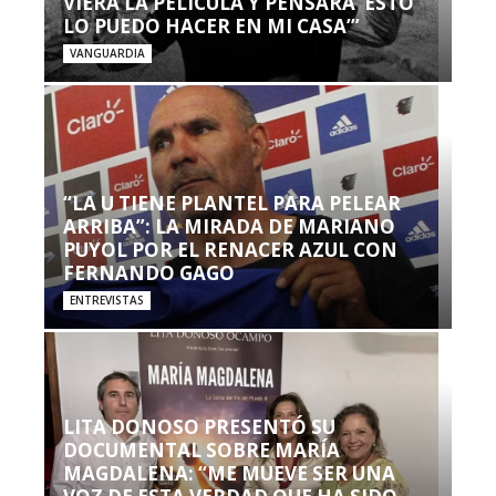
VIERA LA PELÍCULA Y PENSARA ‘ESTO
LO PUEDO HACER EN MI CASA’”
VANGUARDIA
“LA U TIENE PLANTEL PARA PELEAR
ARRIBA”: LA MIRADA DE MARIANO
PUYOL POR EL RENACER AZUL CON
FERNANDO GAGO
ENTREVISTAS
LITA DONOSO PRESENTÓ SU
DOCUMENTAL SOBRE MARÍA
MAGDALENA: “ME MUEVE SER UNA