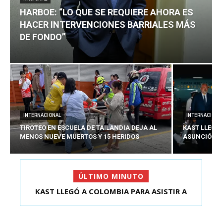
HARBOE: “LO QUE SE REQUIERE AHORA ES
HACER INTERVENCIONES BARRIALES MÁS
DE FONDO”
INTERNACIONAL
INTERNACIONA
TIROTEO EN ESCUELA DE TAILANDIA DEJA AL
KAST LLEGÓ
MENOS NUEVE MUERTOS Y 15 HERIDOS
ASUNCIÓN D
ÚLTIMO MINUTO
HARBOE: “LO QUE SE REQUIERE AHORA ES HACER
KAST LLEGÓ A COLOMBIA PARA ASISTIR A
ASUNCIÓN DE ABELA...
INTER...