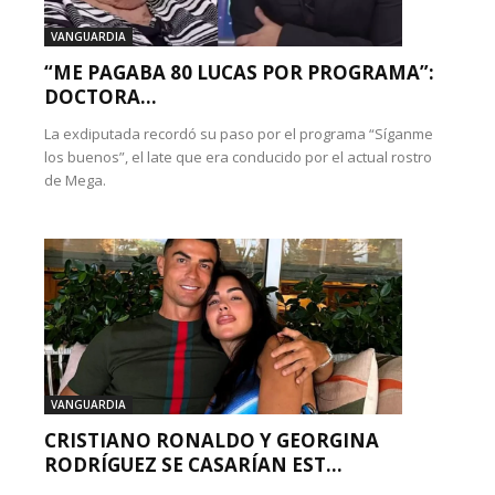
VANGUARDIA
“ME PAGABA 80 LUCAS POR PROGRAMA”:
DOCTORA...
La exdiputada recordó su paso por el programa “Síganme
los buenos”, el late que era conducido por el actual rostro
de Mega.
VANGUARDIA
CRISTIANO RONALDO Y GEORGINA
RODRÍGUEZ SE CASARÍAN EST...