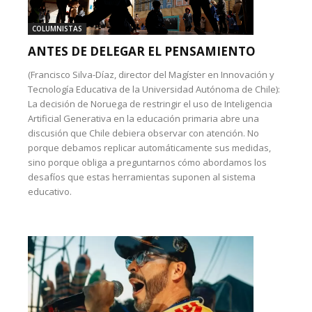
COLUMNISTAS
ANTES DE DELEGAR EL PENSAMIENTO
(Francisco Silva-Díaz, director del Magíster en Innovación y
Tecnología Educativa de la Universidad Autónoma de Chile):
La decisión de Noruega de restringir el uso de Inteligencia
Artificial Generativa en la educación primaria abre una
discusión que Chile debiera observar con atención. No
porque debamos replicar automáticamente sus medidas,
sino porque obliga a preguntarnos cómo abordamos los
desafíos que estas herramientas suponen al sistema
educativo.