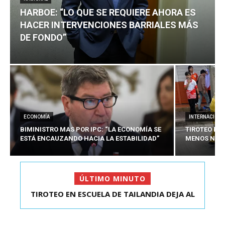
HARBOE: “LO QUE SE REQUIERE AHORA ES
HACER INTERVENCIONES BARRIALES MÁS
DE FONDO”
ECONOMÍA
INTERNACIONA
BIMINISTRO MAS POR IPC: “LA ECONOMÍA SE
TIROTEO EN 
ESTÁ ENCAUZANDO HACIA LA ESTABILIDAD”
MENOS NUEV
ÚLTIMO MINUTO
TIROTEO EN ESCUELA DE TAILANDIA DEJA AL
HARBOE: “LO QUE SE REQUIERE AHORA ES HACER
MENOS NUEVE MU...
INTER...