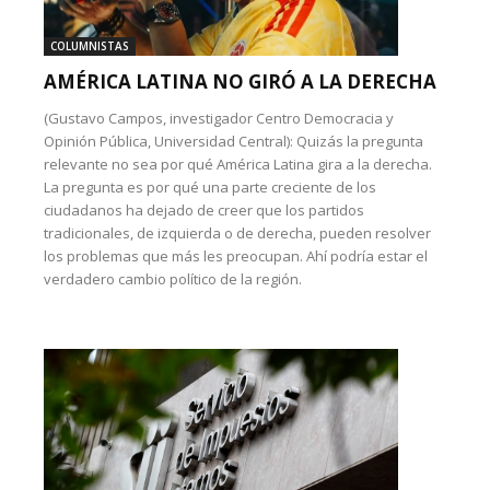
COLUMNISTAS
AMÉRICA LATINA NO GIRÓ A LA DERECHA
(Gustavo Campos, investigador Centro Democracia y
Opinión Pública, Universidad Central): Quizás la pregunta
relevante no sea por qué América Latina gira a la derecha.
La pregunta es por qué una parte creciente de los
ciudadanos ha dejado de creer que los partidos
tradicionales, de izquierda o de derecha, pueden resolver
los problemas que más les preocupan. Ahí podría estar el
verdadero cambio político de la región.