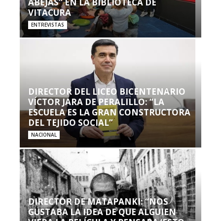
ABEJAS” EN LA BIBLIOTECA DE
VITACURA
ENTREVISTAS
DIRECTOR DEL LICEO BICENTENARIO
VÍCTOR JARA DE PERALILLO: “LA
ESCUELA ES LA GRAN CONSTRUCTORA
DEL TEJIDO SOCIAL”
NACIONAL
DIRECTOR DE MATAPANKI: “NOS
GUSTABA LA IDEA DE QUE ALGUIEN