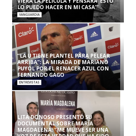
VIERA LA PELÍCULA Y PENSARA ‘ESTO
LO PUEDO HACER EN MI CASA’”
VANGUARDIA
“LA U TIENE PLANTEL PARA PELEAR
ARRIBA”: LA MIRADA DE MARIANO
PUYOL POR EL RENACER AZUL CON
FERNANDO GAGO
ENTREVISTAS
LITA DONOSO PRESENTÓ SU
DOCUMENTAL SOBRE MARÍA
MAGDALENA: “ME MUEVE SER UNA