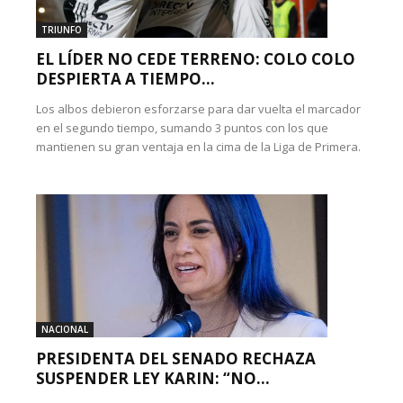
TRIUNFO
EL LÍDER NO CEDE TERRENO: COLO COLO
DESPIERTA A TIEMPO...
Los albos debieron esforzarse para dar vuelta el marcador
en el segundo tiempo, sumando 3 puntos con los que
mantienen su gran ventaja en la cima de la Liga de Primera.
NACIONAL
PRESIDENTA DEL SENADO RECHAZA
SUSPENDER LEY KARIN: “NO...