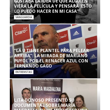
GUSTABA LA IDEA DE QUE ALGUIEN
VIERA LA PELÍCULA Y PENSARA ‘ESTO
LO PUEDO HACER EN MI CASA’”
VANGUARDIA
“LA U TIENE PLANTEL PARA PELEAR
ARRIBA”: LA MIRADA DE MARIANO
PUYOL POR EL RENACER AZUL CON
FERNANDO GAGO
ENTREVISTAS
LITA DONOSO PRESENTÓ SU
DOCUMENTAL SOBRE MARÍA