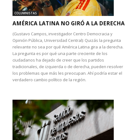
COLUMNISTAS
AMÉRICA LATINA NO GIRÓ A LA DERECHA
(Gustavo Campos, investigador Centro Democracia y
Opinión Pública, Universidad Central): Quizás la pregunta
relevante no sea por qué América Latina gira a la derecha.
La pregunta es por qué una parte creciente de los
ciudadanos ha dejado de creer que los partidos
tradicionales, de izquierda o de derecha, pueden resolver
los problemas que más les preocupan. Ahí podría estar el
verdadero cambio político de la región.