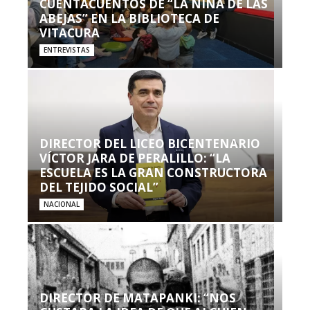
CUENTACUENTOS DE “LA NIÑA DE LAS
ABEJAS” EN LA BIBLIOTECA DE
VITACURA
ENTREVISTAS
DIRECTOR DEL LICEO BICENTENARIO
VÍCTOR JARA DE PERALILLO: “LA
ESCUELA ES LA GRAN CONSTRUCTORA
DEL TEJIDO SOCIAL”
NACIONAL
DIRECTOR DE MATAPANKI: “NOS