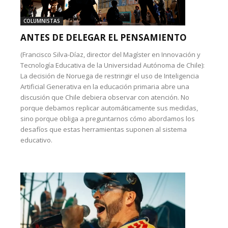
COLUMNISTAS
ANTES DE DELEGAR EL PENSAMIENTO
(Francisco Silva-Díaz, director del Magíster en Innovación y
Tecnología Educativa de la Universidad Autónoma de Chile):
La decisión de Noruega de restringir el uso de Inteligencia
Artificial Generativa en la educación primaria abre una
discusión que Chile debiera observar con atención. No
porque debamos replicar automáticamente sus medidas,
sino porque obliga a preguntarnos cómo abordamos los
desafíos que estas herramientas suponen al sistema
educativo.