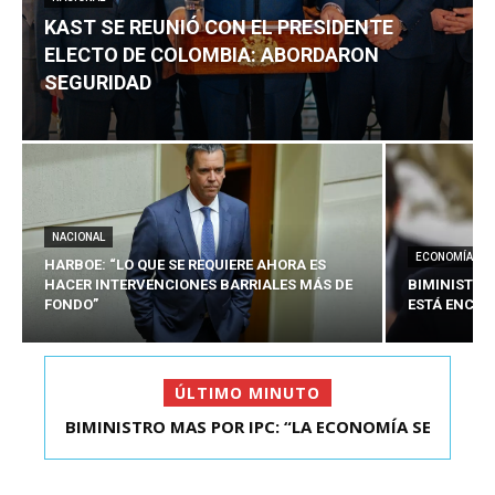
KAST SE REUNIÓ CON EL PRESIDENTE
ELECTO DE COLOMBIA: ABORDARON
SEGURIDAD
NACIONAL
ECONOMÍA
HARBOE: “LO QUE SE REQUIERE AHORA ES
HACER INTERVENCIONES BARRIALES MÁS DE
BIMINISTRO
FONDO”
ESTÁ ENCAU
ÚLTIMO MINUTO
BIMINISTRO MAS POR IPC: “LA ECONOMÍA SE
KAST SE REUNIÓ CON EL PRESIDENTE ELECTO DE
ESTÁ ENC...
COLOMBIA: A...