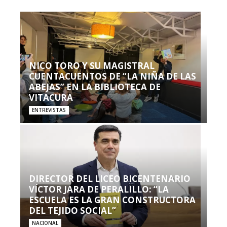
NICO TORO Y SU MAGISTRAL
CUENTACUENTOS DE “LA NIÑA DE LAS
ABEJAS” EN LA BIBLIOTECA DE
VITACURA
ENTREVISTAS
DIRECTOR DEL LICEO BICENTENARIO
VÍCTOR JARA DE PERALILLO: “LA
ESCUELA ES LA GRAN CONSTRUCTORA
DEL TEJIDO SOCIAL”
NACIONAL