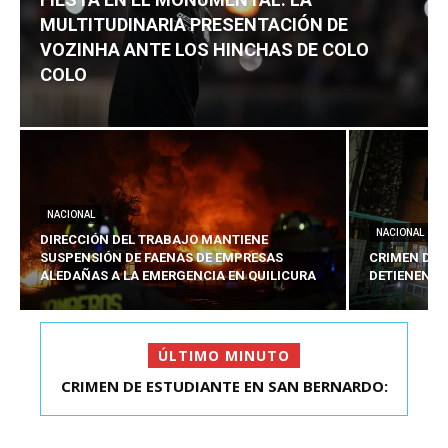
MULTITUDINARIA PRESENTACIÓN DE
VOZINHA ANTE LOS HINCHAS DE COLO
COLO
NACIONAL
NACIONAL
DIRECCIÓN DEL TRABAJO MANTIENE
SUSPENSIÓN DE FAENAS DE EMPRESAS
CRIMEN DE 
ALEDAÑAS A LA EMERGENCIA EN QUILICURA
DETIENEN A
ÚLTIMO MINUTO
CRIMEN DE ESTUDIANTE EN SAN BERNARDO:
FIESTA EN EL MONUMENTAL: LA
MULTITUDINARIA PRESENTACIÓ...
DETIENEN AL PRES...