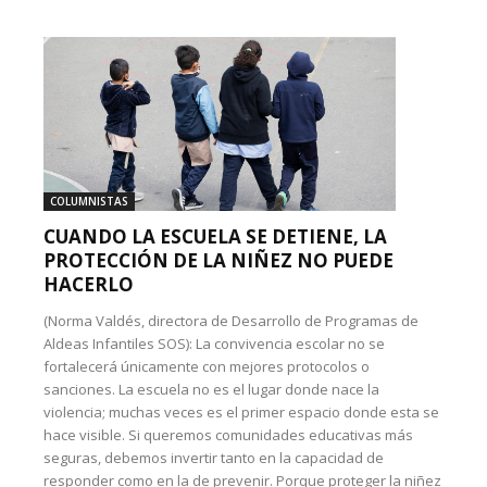
COLUMNISTAS
CUANDO LA ESCUELA SE DETIENE, LA
PROTECCIÓN DE LA NIÑEZ NO PUEDE
HACERLO
(Norma Valdés, directora de Desarrollo de Programas de
Aldeas Infantiles SOS): La convivencia escolar no se
fortalecerá únicamente con mejores protocolos o
sanciones. La escuela no es el lugar donde nace la
violencia; muchas veces es el primer espacio donde esta se
hace visible. Si queremos comunidades educativas más
seguras, debemos invertir tanto en la capacidad de
responder como en la de prevenir. Porque proteger la niñez