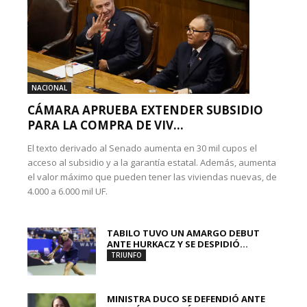
NACIONAL
CÁMARA APRUEBA EXTENDER SUBSIDIO
PARA LA COMPRA DE VIV...
El texto derivado al Senado aumenta en 30 mil cupos el
acceso al subsidio y a la garantía estatal. Además, aumenta
el valor máximo que pueden tener las viviendas nuevas, de
4.000 a 6.000 mil UF.
TABILO TUVO UN AMARGO DEBUT
ANTE HURKACZ Y SE DESPIDIÓ...
TRIUNFO
MINISTRA DUCO SE DEFENDIÓ ANTE