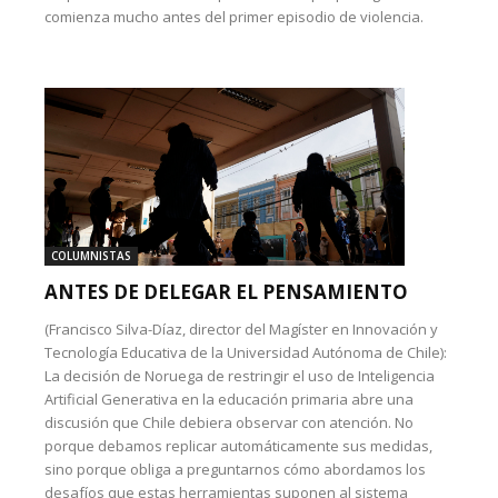
comienza mucho antes del primer episodio de violencia.
COLUMNISTAS
ANTES DE DELEGAR EL PENSAMIENTO
(Francisco Silva-Díaz, director del Magíster en Innovación y
Tecnología Educativa de la Universidad Autónoma de Chile):
La decisión de Noruega de restringir el uso de Inteligencia
Artificial Generativa en la educación primaria abre una
discusión que Chile debiera observar con atención. No
porque debamos replicar automáticamente sus medidas,
sino porque obliga a preguntarnos cómo abordamos los
desafíos que estas herramientas suponen al sistema