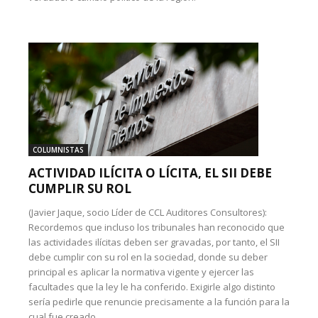
COLUMNISTAS
ACTIVIDAD ILÍCITA O LÍCITA, EL SII DEBE
CUMPLIR SU ROL
(Javier Jaque, socio Líder de CCL Auditores Consultores):
Recordemos que incluso los tribunales han reconocido que
las actividades ilícitas deben ser gravadas, por tanto, el SII
debe cumplir con su rol en la sociedad, donde su deber
principal es aplicar la normativa vigente y ejercer las
facultades que la ley le ha conferido. Exigirle algo distinto
sería pedirle que renuncie precisamente a la función para la
cual fue creado.