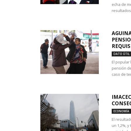
echa de me
resultados
AGUINA
PENSIO
REQUIS
DATO ÚTIL
El popular
pensión de
caso de te
IMACEC
CONSEC
ECONOMÍA
El resulta
un 1,2%, y