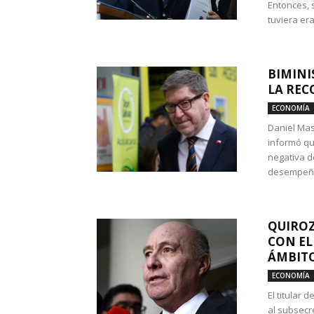
Entonces, 
tuviera era
BIMINI
LA REC
ECONOMÍA
Daniel Mas
informó qu
negativa d
desempeño 
QUIROZ
CON EL
ÁMBITO
ECONOMÍA
El titular
al subsecr