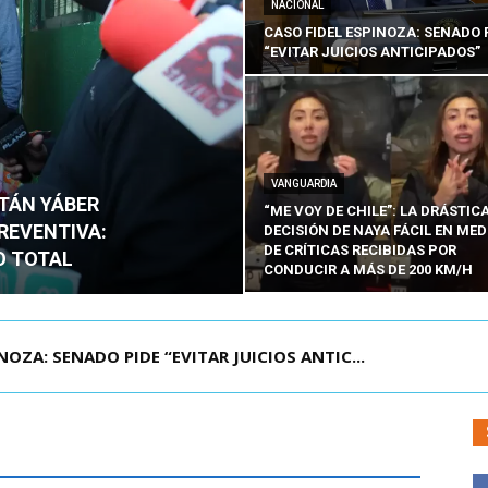
NACIONAL
CASO FIDEL ESPINOZA: SENADO 
“EVITAR JUICIOS ANTICIPADOS”
VANGUARDIA
ITÁN YÁBER
“ME VOY DE CHILE”: LA DRÁSTIC
PREVENTIVA:
DECISIÓN DE NAYA FÁCIL EN MED
DE CRÍTICAS RECIBIDAS POR
O TOTAL
CONDUCIR A MÁS DE 200 KM/H
ÁMITE Y DECLARA ADMISIBLES LOS TRES REQU...