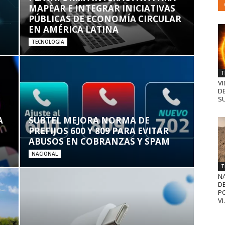
MAPEAR E INTEGRAR INICIATIVAS
PÚBLICAS DE ECONOMÍA CIRCULAR
EN AMÉRICA LATINA
TECNOLOGÍA
T
VI
D
SU
A
SUBTEL MEJORA NORMA DE
PREFIJOS 600 Y 809 PARA EVITAR
ABUSOS EN COBRANZAS Y SPAM
NACIONAL
T
N
D
PO
VI.