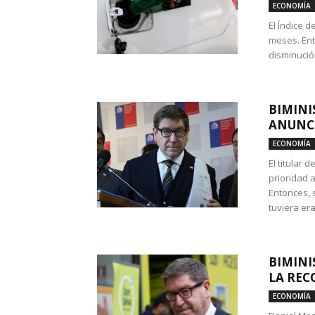
ECONOMÍA
El Índice 
meses. Ent
disminución
BIMINI
ANUNCI
ECONOMÍA
El titular 
prioridad 
Entonces, 
tuviera era
BIMINI
LA REC
ECONOMÍA