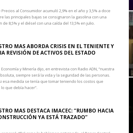
de Precios al Consumidor acumuló 2,9% en el año y 3,5% a doce
re las principales bajas se consignaron la gasolina con una
 de 8,5% y el diésel con una caída del 13,5% en julio.
STRO MAS ABORDA CRISIS EN EL TENIENTE Y
A REVISIÓN DE ACTIVOS DEL ESTADO
de Economía y Minería dijo, en entrevista con Radio ADN, “nuestra
absoluta, siempre será la vida y la seguridad de las personas.
si esa medida se tenía que tomar teniendo los costos que
 lo que debía hacer”.
STRO MAS DESTACA IMACEC: “RUMBO HACIA
ONSTRUCCIÓN YA ESTÁ TRAZADO”