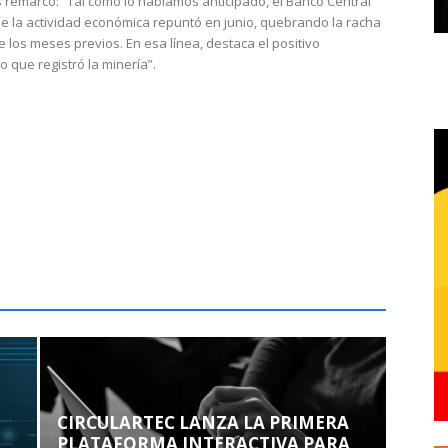
 remarcó: “Tal como lo habíamos anticipado, el Banco Central
e la actividad económica repuntó en junio, quebrando la racha
e los meses previos. En esa línea, destaca el positivo
que registró la minería”.
CIRCULARTEC LANZA LA PRIMERA
PLATAFORMA INTERACTIVA PARA