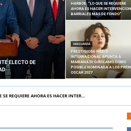
HARBOE: “LO QUE SE REQUIERE
AHORA ES HACER INTERVENCIO
BARRIALES MÁS DE FONDO”
VANGUARDIA
PRESTIGIOSO MEDIO
INTERNACIONAL APUNTA A
NTE ELECTO DE
MARIANA DI GIROLAMO COMO
POSIBLE NOMINADA A LOS PREM
AD
OSCAR 2027
POR IPC: “LA ECONOMÍA SE ESTÁ ENC...