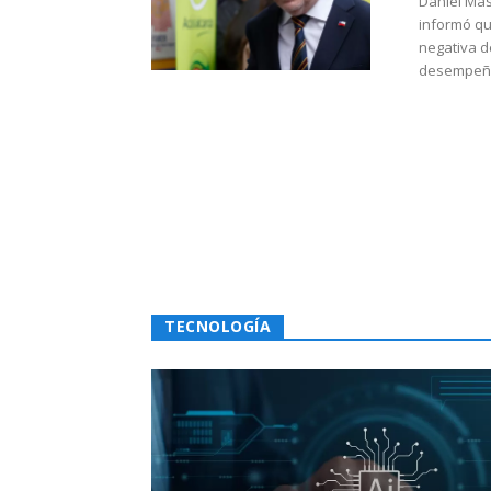
Daniel Mas
informó qu
negativa d
desempeño 
TECNOLOGÍA