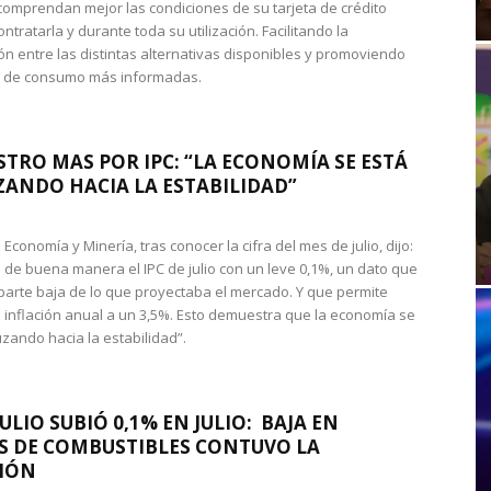
omprendan mejor las condiciones de su tarjeta de crédito
ntratarla y durante toda su utilización. Facilitando la
n entre las distintas alternativas disponibles y promoviendo
s de consumo más informadas.
STRO MAS POR IPC: “LA ECONOMÍA SE ESTÁ
ANDO HACIA LA ESTABILIDAD”
de Economía y Minería, tras conocer la cifra del mes de julio, dijo:
 de buena manera el IPC de julio con un leve 0,1%, un dato que
 parte baja de lo que proyectaba el mercado. Y que permite
 inflación anual a un 3,5%. Esto demuestra que la economía se
zando hacia la estabilidad”.
JULIO SUBIÓ 0,1% EN JULIO: BAJA EN
S DE COMBUSTIBLES CONTUVO LA
IÓN