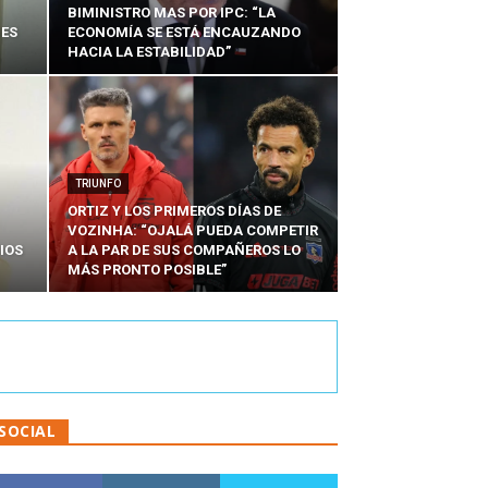
BIMINISTRO MAS POR IPC: “LA
NES
ECONOMÍA SE ESTÁ ENCAUZANDO
HACIA LA ESTABILIDAD”
TRIUNFO
ORTIZ Y LOS PRIMEROS DÍAS DE
VOZINHA: “OJALÁ PUEDA COMPETIR
IOS
A LA PAR DE SUS COMPAÑEROS LO
MÁS PRONTO POSIBLE”
SOCIAL