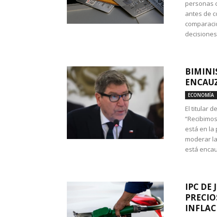
personas c
antes de co
comparació
decisione
BIMINI
ENCAUZ
ECONOMÍA
El titular 
“Recibimos
está en la
moderar la
está encau
IPC DE 
PRECIO
INFLAC