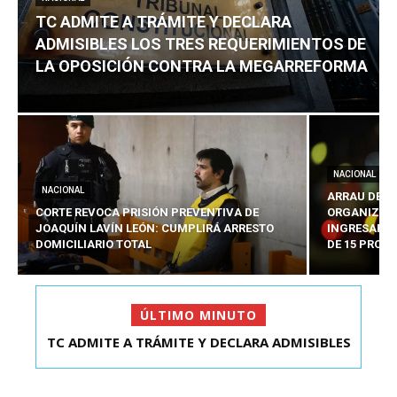
TC ADMITE A TRÁMITE Y DECLARA
ADMISIBLES LOS TRES REQUERIMIENTOS DE
LA OPOSICIÓN CONTRA LA MEGARREFORMA
NACIONAL
NACIONAL
ARRAU DETA
CORTE REVOCA PRISIÓN PREVENTIVA DE
ORGANIZADO
JOAQUÍN LAVÍN LEÓN: CUMPLIRÁ ARRESTO
INGRESARÁ 
DOMICILIARIO TOTAL
DE 15 PROY
ÚLTIMO MINUTO
TC ADMITE A TRÁMITE Y DECLARA ADMISIBLES
CORTE REVOCA PRISIÓN PREVENTIVA DE
JOAQUÍN LAVÍN LEÓN:...
LOS TRES REQU...