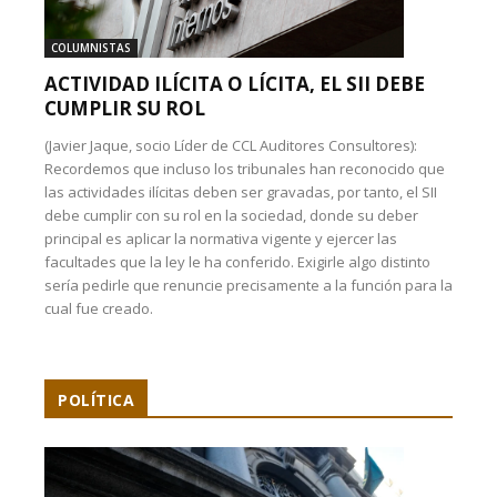
COLUMNISTAS
ACTIVIDAD ILÍCITA O LÍCITA, EL SII DEBE
CUMPLIR SU ROL
(Javier Jaque, socio Líder de CCL Auditores Consultores):
Recordemos que incluso los tribunales han reconocido que
las actividades ilícitas deben ser gravadas, por tanto, el SII
debe cumplir con su rol en la sociedad, donde su deber
principal es aplicar la normativa vigente y ejercer las
facultades que la ley le ha conferido. Exigirle algo distinto
sería pedirle que renuncie precisamente a la función para la
cual fue creado.
POLÍTICA