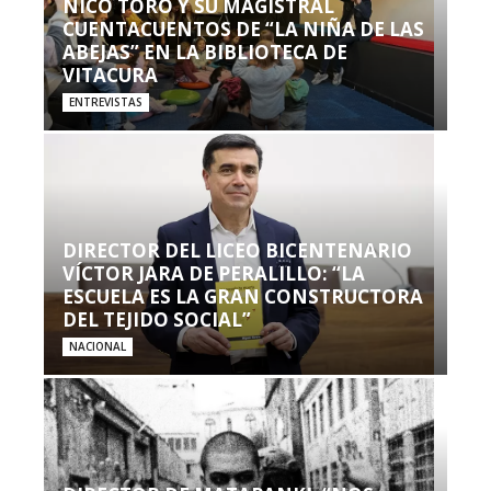
NICO TORO Y SU MAGISTRAL
CUENTACUENTOS DE “LA NIÑA DE LAS
ABEJAS” EN LA BIBLIOTECA DE
VITACURA
ENTREVISTAS
DIRECTOR DEL LICEO BICENTENARIO
VÍCTOR JARA DE PERALILLO: “LA
ESCUELA ES LA GRAN CONSTRUCTORA
DEL TEJIDO SOCIAL”
NACIONAL