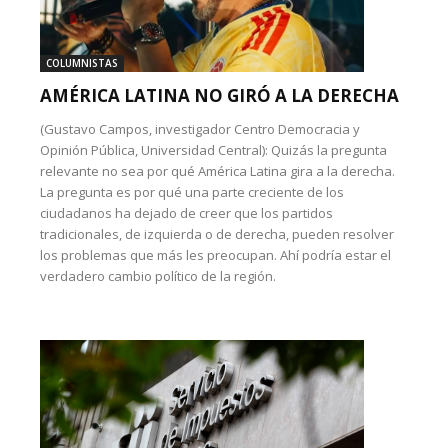
COLUMNISTAS
AMÉRICA LATINA NO GIRÓ A LA DERECHA
(Gustavo Campos, investigador Centro Democracia y
Opinión Pública, Universidad Central): Quizás la pregunta
relevante no sea por qué América Latina gira a la derecha.
La pregunta es por qué una parte creciente de los
ciudadanos ha dejado de creer que los partidos
tradicionales, de izquierda o de derecha, pueden resolver
los problemas que más les preocupan. Ahí podría estar el
verdadero cambio político de la región.