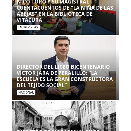
NICO TORO Y SU MAGISTRAL
CUENTACUENTOS DE “LA NIÑA DE LAS
ABEJAS” EN LA BIBLIOTECA DE
VITACURA
ENTREVISTAS
DIRECTOR DEL LICEO BICENTENARIO
VÍCTOR JARA DE PERALILLO: “LA
ESCUELA ES LA GRAN CONSTRUCTORA
DEL TEJIDO SOCIAL”
NACIONAL