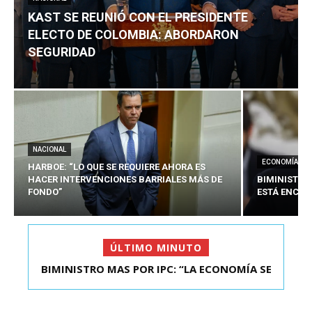
KAST SE REUNIÓ CON EL PRESIDENTE
ELECTO DE COLOMBIA: ABORDARON
SEGURIDAD
NACIONAL
ECONOMÍA
HARBOE: “LO QUE SE REQUIERE AHORA ES
HACER INTERVENCIONES BARRIALES MÁS DE
BIMINISTRO
FONDO”
ESTÁ ENCAU
ÚLTIMO MINUTO
BIMINISTRO MAS POR IPC: “LA ECONOMÍA SE
KAST SE REUNIÓ CON EL PRESIDENTE ELECTO DE
ESTÁ ENC...
COLOMBIA: A...