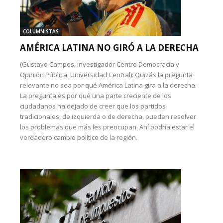
COLUMNISTAS
AMÉRICA LATINA NO GIRÓ A LA DERECHA
(Gustavo Campos, investigador Centro Democracia y
Opinión Pública, Universidad Central): Quizás la pregunta
relevante no sea por qué América Latina gira a la derecha.
La pregunta es por qué una parte creciente de los
ciudadanos ha dejado de creer que los partidos
tradicionales, de izquierda o de derecha, pueden resolver
los problemas que más les preocupan. Ahí podría estar el
verdadero cambio político de la región.