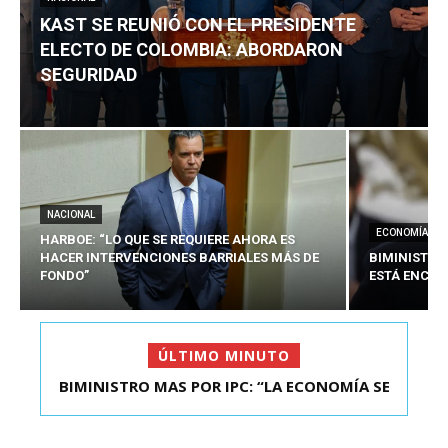
KAST SE REUNIÓ CON EL PRESIDENTE
ELECTO DE COLOMBIA: ABORDARON
SEGURIDAD
NACIONAL
ECONOMÍA
HARBOE: “LO QUE SE REQUIERE AHORA ES
HACER INTERVENCIONES BARRIALES MÁS DE
BIMINISTRO
FONDO”
ESTÁ ENCAU
ÚLTIMO MINUTO
BIMINISTRO MAS POR IPC: “LA ECONOMÍA SE
KAST SE REUNIÓ CON EL PRESIDENTE ELECTO DE
ESTÁ ENC...
COLOMBIA: A...