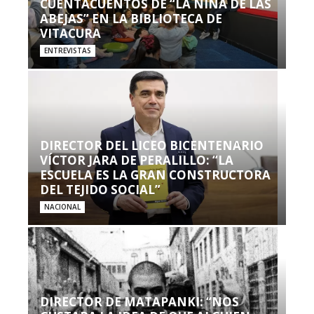
CUENTACUENTOS DE “LA NIÑA DE LAS
ABEJAS” EN LA BIBLIOTECA DE
VITACURA
ENTREVISTAS
DIRECTOR DEL LICEO BICENTENARIO
VÍCTOR JARA DE PERALILLO: “LA
ESCUELA ES LA GRAN CONSTRUCTORA
DEL TEJIDO SOCIAL”
NACIONAL
DIRECTOR DE MATAPANKI: “NOS