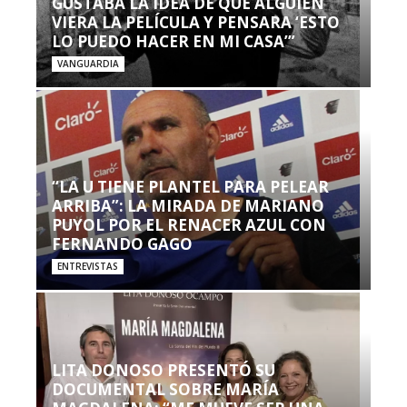
GUSTABA LA IDEA DE QUE ALGUIEN
VIERA LA PELÍCULA Y PENSARA ‘ESTO
LO PUEDO HACER EN MI CASA’”
VANGUARDIA
“LA U TIENE PLANTEL PARA PELEAR
ARRIBA”: LA MIRADA DE MARIANO
PUYOL POR EL RENACER AZUL CON
FERNANDO GAGO
ENTREVISTAS
LITA DONOSO PRESENTÓ SU
DOCUMENTAL SOBRE MARÍA