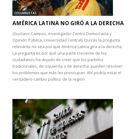
COLUMNISTAS
AMÉRICA LATINA NO GIRÓ A LA DERECHA
(Gustavo Campos, investigador Centro Democracia y
Opinión Pública, Universidad Central): Quizás la pregunta
relevante no sea por qué América Latina gira a la derecha.
La pregunta es por qué una parte creciente de los
ciudadanos ha dejado de creer que los partidos
tradicionales, de izquierda o de derecha, pueden resolver
los problemas que más les preocupan. Ahí podría estar el
verdadero cambio político de la región.