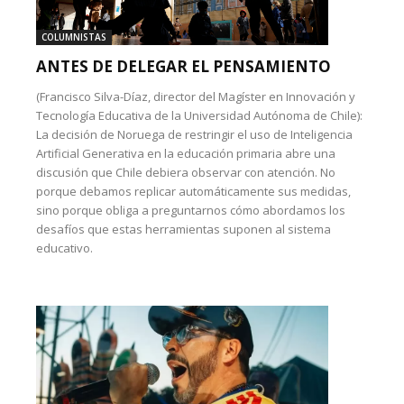
COLUMNISTAS
ANTES DE DELEGAR EL PENSAMIENTO
(Francisco Silva-Díaz, director del Magíster en Innovación y
Tecnología Educativa de la Universidad Autónoma de Chile):
La decisión de Noruega de restringir el uso de Inteligencia
Artificial Generativa en la educación primaria abre una
discusión que Chile debiera observar con atención. No
porque debamos replicar automáticamente sus medidas,
sino porque obliga a preguntarnos cómo abordamos los
desafíos que estas herramientas suponen al sistema
educativo.