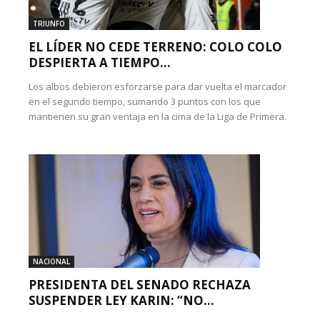
TRIUNFO
EL LÍDER NO CEDE TERRENO: COLO COLO
DESPIERTA A TIEMPO...
Los albos debieron esforzarse para dar vuelta el marcador
en el segundo tiempo, sumando 3 puntos con los que
mantienen su gran ventaja en la cima de la Liga de Primera.
NACIONAL
PRESIDENTA DEL SENADO RECHAZA
SUSPENDER LEY KARIN: “NO...