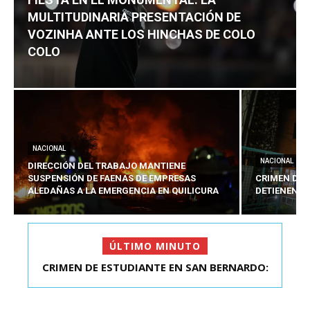
MULTITUDINARIA PRESENTACIÓN DE
VOZINHA ANTE LOS HINCHAS DE COLO
COLO
NACIONAL
NACIONAL
DIRECCIÓN DEL TRABAJO MANTIENE
SUSPENSIÓN DE FAENAS DE EMPRESAS
CRIMEN DE 
ALEDAÑAS A LA EMERGENCIA EN QUILICURA
DETIENEN A
ÚLTIMO MINUTO
FIESTA EN EL MONUMENTAL: LA
MULTITUDINARIA PRESENTACIÓ...