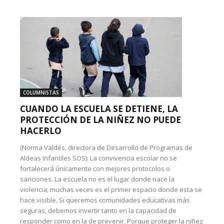
COLUMNISTAS
CUANDO LA ESCUELA SE DETIENE, LA
PROTECCIÓN DE LA NIÑEZ NO PUEDE
HACERLO
(Norma Valdés, directora de Desarrollo de Programas de
Aldeas Infantiles SOS): La convivencia escolar no se
fortalecerá únicamente con mejores protocolos o
sanciones. La escuela no es el lugar donde nace la
violencia; muchas veces es el primer espacio donde esta se
hace visible. Si queremos comunidades educativas más
seguras, debemos invertir tanto en la capacidad de
responder como en la de prevenir. Porque proteger la niñez