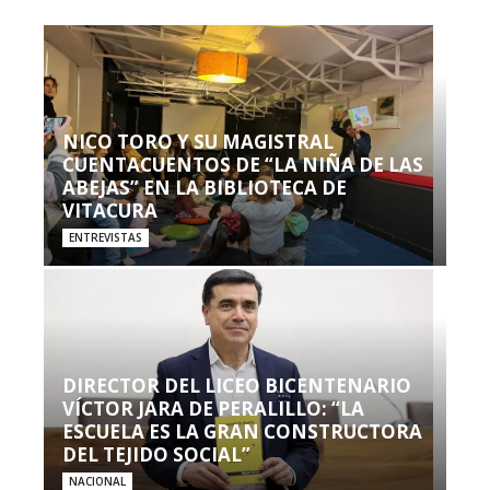
NICO TORO Y SU MAGISTRAL
CUENTACUENTOS DE “LA NIÑA DE LAS
ABEJAS” EN LA BIBLIOTECA DE
VITACURA
ENTREVISTAS
DIRECTOR DEL LICEO BICENTENARIO
VÍCTOR JARA DE PERALILLO: “LA
ESCUELA ES LA GRAN CONSTRUCTORA
DEL TEJIDO SOCIAL”
NACIONAL