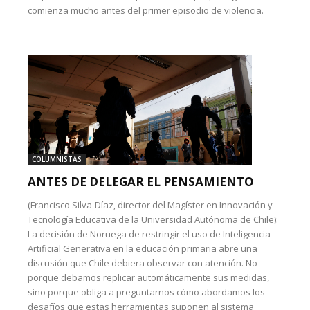
comienza mucho antes del primer episodio de violencia.
COLUMNISTAS
ANTES DE DELEGAR EL PENSAMIENTO
(Francisco Silva-Díaz, director del Magíster en Innovación y
Tecnología Educativa de la Universidad Autónoma de Chile):
La decisión de Noruega de restringir el uso de Inteligencia
Artificial Generativa en la educación primaria abre una
discusión que Chile debiera observar con atención. No
porque debamos replicar automáticamente sus medidas,
sino porque obliga a preguntarnos cómo abordamos los
desafíos que estas herramientas suponen al sistema