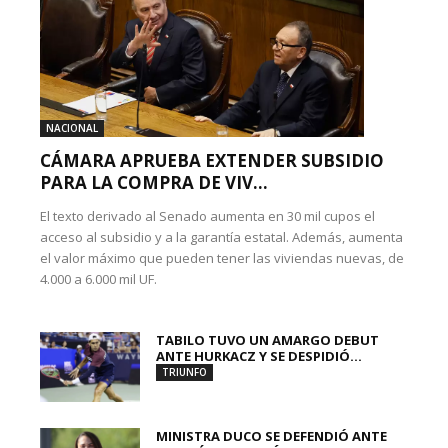
NACIONAL
CÁMARA APRUEBA EXTENDER SUBSIDIO
PARA LA COMPRA DE VIV...
El texto derivado al Senado aumenta en 30 mil cupos el
acceso al subsidio y a la garantía estatal. Además, aumenta
el valor máximo que pueden tener las viviendas nuevas, de
4.000 a 6.000 mil UF.
TABILO TUVO UN AMARGO DEBUT
ANTE HURKACZ Y SE DESPIDIÓ...
TRIUNFO
MINISTRA DUCO SE DEFENDIÓ ANTE