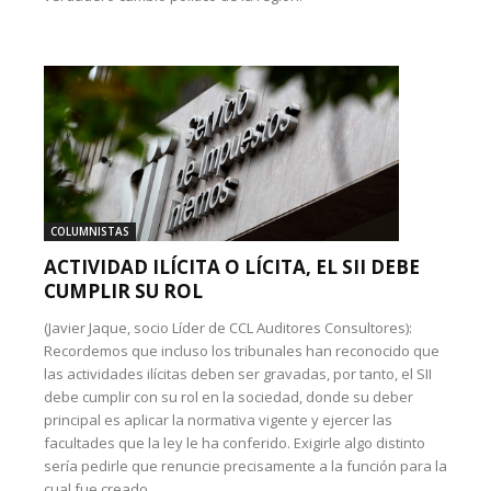
COLUMNISTAS
ACTIVIDAD ILÍCITA O LÍCITA, EL SII DEBE
CUMPLIR SU ROL
(Javier Jaque, socio Líder de CCL Auditores Consultores):
Recordemos que incluso los tribunales han reconocido que
las actividades ilícitas deben ser gravadas, por tanto, el SII
debe cumplir con su rol en la sociedad, donde su deber
principal es aplicar la normativa vigente y ejercer las
facultades que la ley le ha conferido. Exigirle algo distinto
sería pedirle que renuncie precisamente a la función para la
cual fue creado.