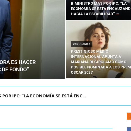
BIMINISTRO MAS POR IPC: “LA
ECONOMÍA SE ESTÁ ENCAUZAN
HACIA LA ESTABILIDAD”
VANGUARDIA
PRESTIGIOSO MEDIO
INTERNACIONAL APUNTA A
HORA ES HACER
MARIANA DI GIROLAMO COMO
POSIBLE NOMINADA A LOS PREM
 DE FONDO”
OSCAR 2027
UELA DE TAILANDIA DEJA AL MENOS NUEVE MU...