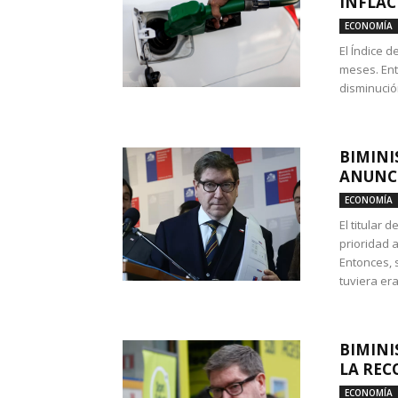
INFLAC
ECONOMÍA
El Índice 
meses. Ent
disminución
BIMINI
ANUNCI
ECONOMÍA
El titular 
prioridad 
Entonces, 
tuviera era
BIMINI
LA REC
ECONOMÍA