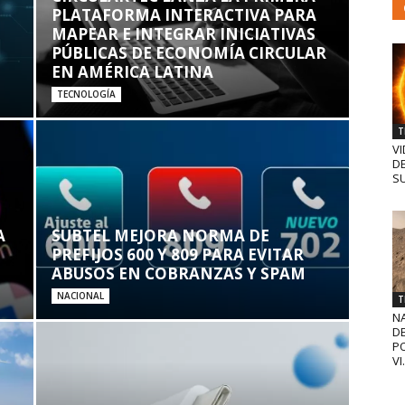
PLATAFORMA INTERACTIVA PARA
MAPEAR E INTEGRAR INICIATIVAS
PÚBLICAS DE ECONOMÍA CIRCULAR
EN AMÉRICA LATINA
TECNOLOGÍA
T
VI
D
SU
A
SUBTEL MEJORA NORMA DE
PREFIJOS 600 Y 809 PARA EVITAR
ABUSOS EN COBRANZAS Y SPAM
NACIONAL
T
N
D
PO
VI.