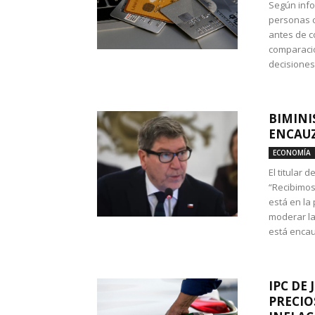
Según info
personas c
antes de co
comparació
decisione
BIMINI
ENCAUZ
ECONOMÍA
El titular 
“Recibimos
está en la
moderar la
está encau
IPC DE 
PRECIO