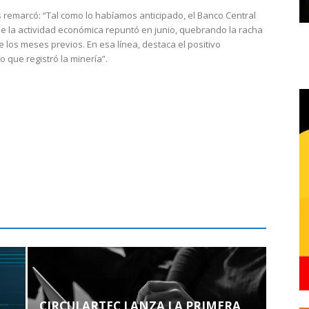
 remarcó: “Tal como lo habíamos anticipado, el Banco Central
e la actividad económica repuntó en junio, quebrando la racha
e los meses previos. En esa línea, destaca el positivo
que registró la minería”.
CIRCULARTEC LANZA LA PRIMERA