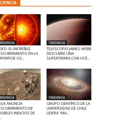
CIENCIA
ENDENCIA
TENDENCIA
DEO: EL INCREÍBLE
TELESCOPIO JAMES WEBB
ESCUBRIMIENTO EN LA
DESCUBRE UNA
PERFICIE SO...
SUPERTIERRA CON OCÉ...
ENDENCIA
TENDENCIA
ASA ANUNCIA
GRUPO CIENTÍFICO DE LA
ESCUBRIMIENTO DE
UNIVERSIDAD DE CHILE
SIBLES INDICIOS DE
LIDERA “MA...
..