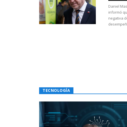
Daniel Mas
informó qu
negativa d
desempeño 
TECNOLOGÍA