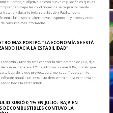
rmó el Sernac, el objetivo de esta nueva regulación es que las
omprendan mejor las condiciones de su tarjeta de crédito
ntratarla y durante toda su utilización. Facilitando la
n entre las distintas alternativas disponibles y promoviendo
s de consumo más informadas.
STRO MAS POR IPC: “LA ECONOMÍA SE ESTÁ
ANDO HACIA LA ESTABILIDAD”
de Economía y Minería, tras conocer la cifra del mes de julio, dijo:
 de buena manera el IPC de julio con un leve 0,1%, un dato que
 parte baja de lo que proyectaba el mercado. Y que permite
 inflación anual a un 3,5%. Esto demuestra que la economía se
zando hacia la estabilidad”.
JULIO SUBIÓ 0,1% EN JULIO: BAJA EN
S DE COMBUSTIBLES CONTUVO LA