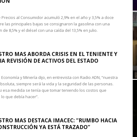
IÓN
de Precios al Consumidor acumuló 2,9% en el año y 3,5% a doce
re las principales bajas se consignaron la gasolina con una
 de 8,5% y el diésel con una caída del 13,5% en julio.
STRO MAS ABORDA CRISIS EN EL TENIENTE Y
A REVISIÓN DE ACTIVOS DEL ESTADO
de Economía y Minería dijo, en entrevista con Radio ADN, “nuestra
absoluta, siempre será la vida y la seguridad de las personas.
si esa medida se tenía que tomar teniendo los costos que
 lo que debía hacer”.
STRO MAS DESTACA IMACEC: “RUMBO HACIA
ONSTRUCCIÓN YA ESTÁ TRAZADO”