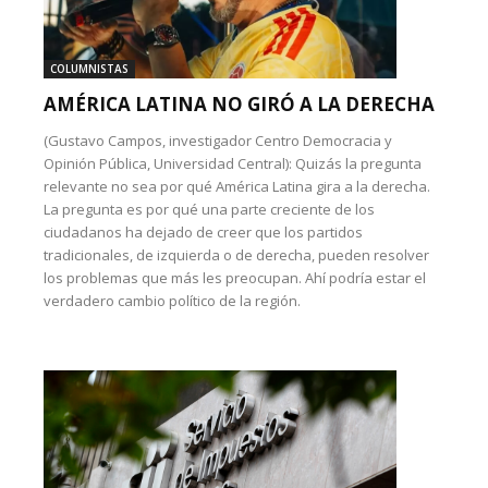
COLUMNISTAS
AMÉRICA LATINA NO GIRÓ A LA DERECHA
(Gustavo Campos, investigador Centro Democracia y
Opinión Pública, Universidad Central): Quizás la pregunta
relevante no sea por qué América Latina gira a la derecha.
La pregunta es por qué una parte creciente de los
ciudadanos ha dejado de creer que los partidos
tradicionales, de izquierda o de derecha, pueden resolver
los problemas que más les preocupan. Ahí podría estar el
verdadero cambio político de la región.