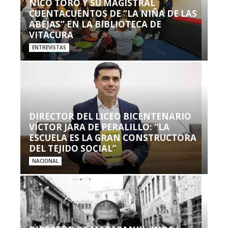
NICO TORO Y SU MAGISTRAL
CUENTACUENTOS DE “LA NIÑA DE LAS
ABEJAS” EN LA BIBLIOTECA DE
VITACURA
ENTREVISTAS
DIRECTOR DEL LICEO BICENTENARIO
VÍCTOR JARA DE PERALILLO: “LA
ESCUELA ES LA GRAN CONSTRUCTORA
DEL TEJIDO SOCIAL”
NACIONAL