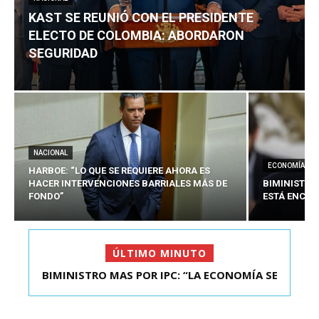
KAST SE REUNIÓ CON EL PRESIDENTE
ELECTO DE COLOMBIA: ABORDARON
SEGURIDAD
NACIONAL
ECONOMÍA
HARBOE: “LO QUE SE REQUIERE AHORA ES
HACER INTERVENCIONES BARRIALES MÁS DE
BIMINISTRO
FONDO”
ESTÁ ENCAU
ÚLTIMO MINUTO
BIMINISTRO MAS POR IPC: “LA ECONOMÍA SE
KAST SE REUNIÓ CON EL PRESIDENTE ELECTO DE
ESTÁ ENC...
COLOMBIA: A...