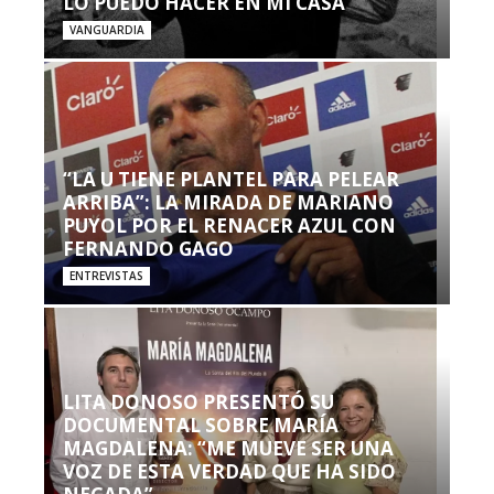
LO PUEDO HACER EN MI CASA’”
VANGUARDIA
“LA U TIENE PLANTEL PARA PELEAR
ARRIBA”: LA MIRADA DE MARIANO
PUYOL POR EL RENACER AZUL CON
FERNANDO GAGO
ENTREVISTAS
LITA DONOSO PRESENTÓ SU
DOCUMENTAL SOBRE MARÍA
MAGDALENA: “ME MUEVE SER UNA
VOZ DE ESTA VERDAD QUE HA SIDO