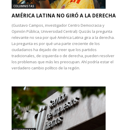
COLUMNISTAS
AMÉRICA LATINA NO GIRÓ A LA DERECHA
(Gustavo Campos, investigador Centro Democracia y
Opinión Pública, Universidad Central): Quizás la pregunta
relevante no sea por qué América Latina gira a la derecha.
La pregunta es por qué una parte creciente de los
ciudadanos ha dejado de creer que los partidos
tradicionales, de izquierda o de derecha, pueden resolver
los problemas que más les preocupan. Ahí podría estar el
verdadero cambio político de la región.