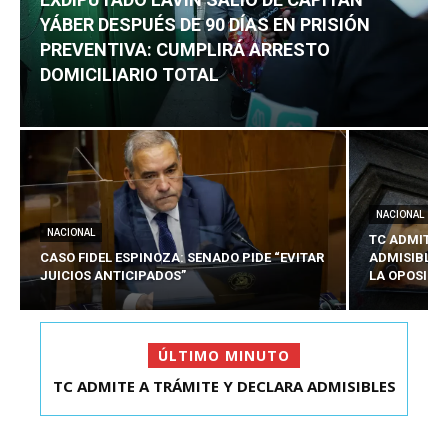
YÁBER DESPUÉS DE 90 DÍAS EN PRISIÓN
PREVENTIVA: CUMPLIRÁ ARRESTO
DOMICILIARIO TOTAL
NACIONAL
NACIONAL
TC ADMITE 
CASO FIDEL ESPINOZA: SENADO PIDE “EVITAR
ADMISIBLES
JUICIOS ANTICIPADOS”
LA OPOSICI
ÚLTIMO MINUTO
TC ADMITE A TRÁMITE Y DECLARA ADMISIBLES
EXDIPUTADO LAVÍN SALIÓ DE CAPITÁN YÁBER
LOS TRES REQU...
DESPUÉS DE 90 ...