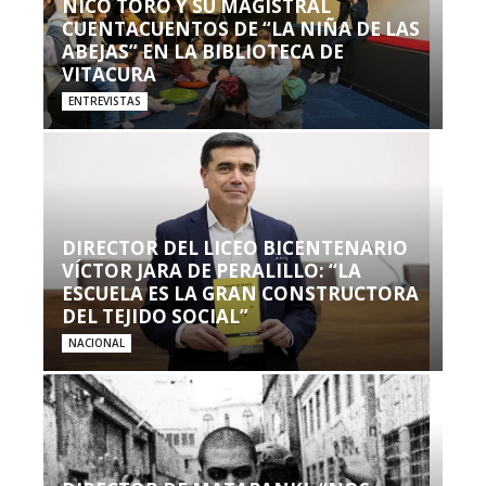
NICO TORO Y SU MAGISTRAL
CUENTACUENTOS DE “LA NIÑA DE LAS
ABEJAS” EN LA BIBLIOTECA DE
VITACURA
ENTREVISTAS
DIRECTOR DEL LICEO BICENTENARIO
VÍCTOR JARA DE PERALILLO: “LA
ESCUELA ES LA GRAN CONSTRUCTORA
DEL TEJIDO SOCIAL”
NACIONAL