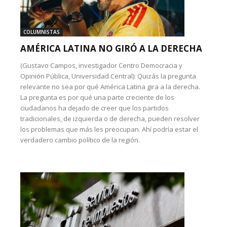
COLUMNISTAS
AMÉRICA LATINA NO GIRÓ A LA DERECHA
(Gustavo Campos, investigador Centro Democracia y
Opinión Pública, Universidad Central): Quizás la pregunta
relevante no sea por qué América Latina gira a la derecha.
La pregunta es por qué una parte creciente de los
ciudadanos ha dejado de creer que los partidos
tradicionales, de izquierda o de derecha, pueden resolver
los problemas que más les preocupan. Ahí podría estar el
verdadero cambio político de la región.