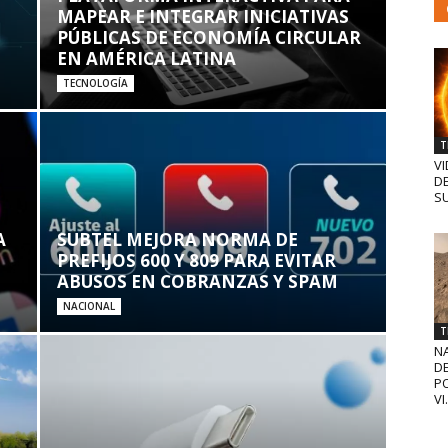
MAPEAR E INTEGRAR INICIATIVAS
PÚBLICAS DE ECONOMÍA CIRCULAR
EN AMÉRICA LATINA
TECNOLOGÍA
T
VI
D
SU
A
SUBTEL MEJORA NORMA DE
PREFIJOS 600 Y 809 PARA EVITAR
ABUSOS EN COBRANZAS Y SPAM
NACIONAL
T
N
D
PO
VI.