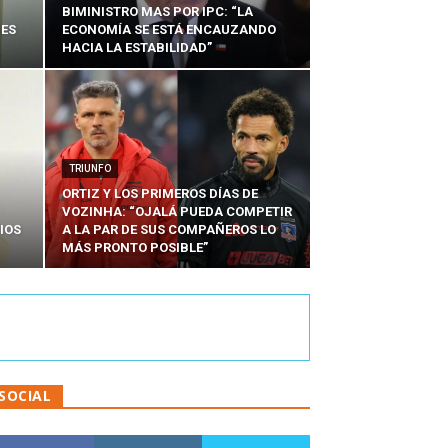
BIMINISTRO MAS POR IPC: “LA
NES
ECONOMÍA SE ESTÁ ENCAUZANDO
HACIA LA ESTABILIDAD”
TRIUNFO
ORTIZ Y LOS PRIMEROS DÍAS DE
VOZINHA: “OJALÁ PUEDA COMPETIR
IOS
A LA PAR DE SUS COMPAÑEROS LO
MÁS PRONTO POSIBLE”
SOCIAL