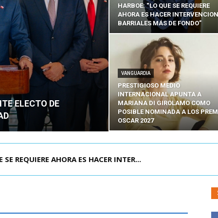
HARBOE: “LO QUE SE REQUIERE
AHORA ES HACER INTERVENCIO
BARRIALES MÁS DE FONDO”
VANGUARDIA
PRESTIGIOSO MEDIO
INTERNACIONAL APUNTA A
NTE ELECTO DE
MARIANA DI GIROLAMO COMO
POSIBLE NOMINADA A LOS PREM
AD
OSCAR 2027
POR IPC: “LA ECONOMÍA SE ESTÁ ENC...