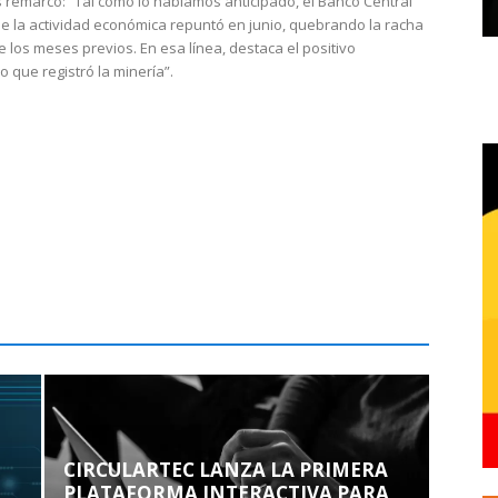
 remarcó: “Tal como lo habíamos anticipado, el Banco Central
e la actividad económica repuntó en junio, quebrando la racha
e los meses previos. En esa línea, destaca el positivo
que registró la minería”.
CIRCULARTEC LANZA LA PRIMERA
PLATAFORMA INTERACTIVA PARA