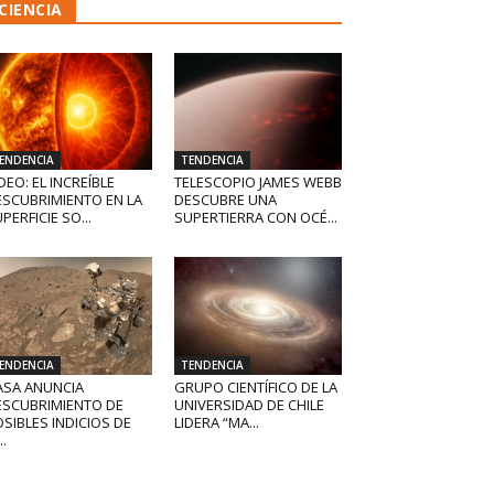
CIENCIA
ENDENCIA
TENDENCIA
DEO: EL INCREÍBLE
TELESCOPIO JAMES WEBB
ESCUBRIMIENTO EN LA
DESCUBRE UNA
PERFICIE SO...
SUPERTIERRA CON OCÉ...
ENDENCIA
TENDENCIA
ASA ANUNCIA
GRUPO CIENTÍFICO DE LA
ESCUBRIMIENTO DE
UNIVERSIDAD DE CHILE
SIBLES INDICIOS DE
LIDERA “MA...
..