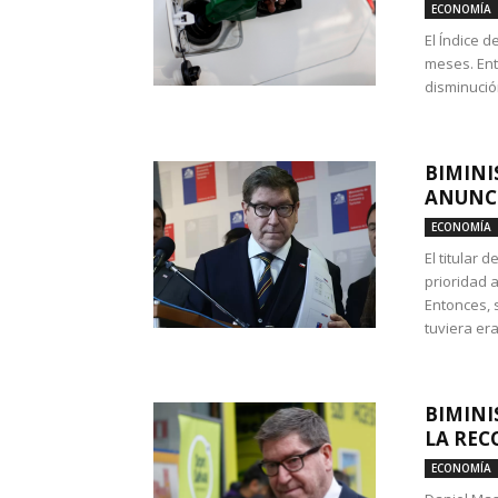
ECONOMÍA
El Índice 
meses. Ent
disminución
BIMINI
ANUNCI
ECONOMÍA
El titular 
prioridad 
Entonces, 
tuviera era
BIMINI
LA REC
ECONOMÍA