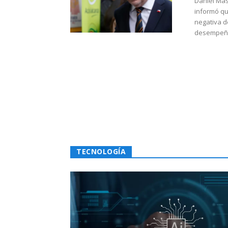
Daniel Mas
informó qu
negativa d
desempeño 
TECNOLOGÍA