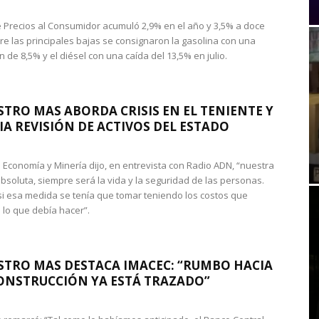
de Precios al Consumidor acumuló 2,9% en el año y 3,5% a doce
re las principales bajas se consignaron la gasolina con una
 de 8,5% y el diésel con una caída del 13,5% en julio.
STRO MAS ABORDA CRISIS EN EL TENIENTE Y
A REVISIÓN DE ACTIVOS DEL ESTADO
de Economía y Minería dijo, en entrevista con Radio ADN, “nuestra
absoluta, siempre será la vida y la seguridad de las personas.
si esa medida se tenía que tomar teniendo los costos que
 lo que debía hacer”.
STRO MAS DESTACA IMACEC: “RUMBO HACIA
ONSTRUCCIÓN YA ESTÁ TRAZADO”