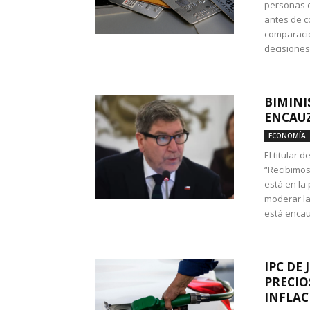
personas c
antes de co
comparació
decisione
BIMINI
ENCAUZ
ECONOMÍA
El titular 
“Recibimos
está en la
moderar la
está encau
IPC DE 
PRECIO
INFLAC