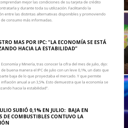
omprendan mejor las condiciones de su tarjeta de crédito
ntratarla y durante toda su utilización. Facilitando la
n entre las distintas alternativas disponibles y promoviendo
s de consumo más informadas.
STRO MAS POR IPC: “LA ECONOMÍA SE ESTÁ
ANDO HACIA LA ESTABILIDAD”
de Economía y Minería, tras conocer la cifra del mes de julio, dijo:
 de buena manera el IPC de julio con un leve 0,1%, un dato que
 parte baja de lo que proyectaba el mercado. Y que permite
 inflación anual a un 3,5%. Esto demuestra que la economía se
zando hacia la estabilidad”.
JULIO SUBIÓ 0,1% EN JULIO: BAJA EN
S DE COMBUSTIBLES CONTUVO LA
IÓN