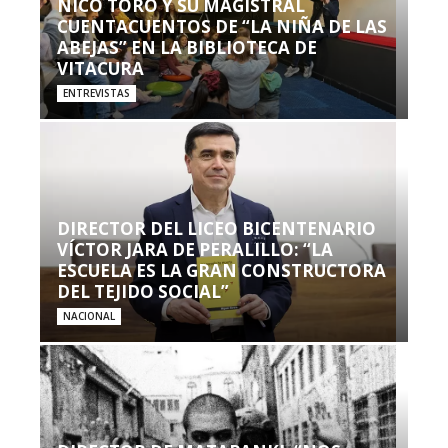
NICO TORO Y SU MAGISTRAL
CUENTACUENTOS DE “LA NIÑA DE LAS
ABEJAS” EN LA BIBLIOTECA DE
VITACURA
ENTREVISTAS
DIRECTOR DEL LICEO BICENTENARIO
VÍCTOR JARA DE PERALILLO: “LA
ESCUELA ES LA GRAN CONSTRUCTORA
DEL TEJIDO SOCIAL”
NACIONAL