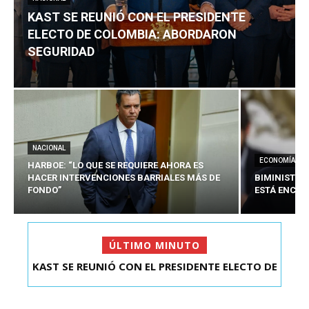
KAST SE REUNIÓ CON EL PRESIDENTE
ELECTO DE COLOMBIA: ABORDARON
SEGURIDAD
NACIONAL
ECONOMÍA
HARBOE: “LO QUE SE REQUIERE AHORA ES
HACER INTERVENCIONES BARRIALES MÁS DE
BIMINISTRO
FONDO”
ESTÁ ENCAU
ÚLTIMO MINUTO
HARBOE: “LO QUE SE REQUIERE AHORA ES HACER
INTER...