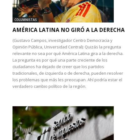
COLUMNISTAS
AMÉRICA LATINA NO GIRÓ A LA DERECHA
(Gustavo Campos, investigador Centro Democracia y
Opinión Pública, Universidad Central): Quizás la pregunta
relevante no sea por qué América Latina gira a la derecha.
La pregunta es por qué una parte creciente de los
ciudadanos ha dejado de creer que los partidos
tradicionales, de izquierda o de derecha, pueden resolver
los problemas que más les preocupan. Ahí podría estar el
verdadero cambio político de la región.