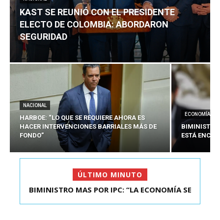
KAST SE REUNIÓ CON EL PRESIDENTE
ELECTO DE COLOMBIA: ABORDARON
SEGURIDAD
NACIONAL
ECONOMÍA
HARBOE: “LO QUE SE REQUIERE AHORA ES
HACER INTERVENCIONES BARRIALES MÁS DE
BIMINISTRO
FONDO”
ESTÁ ENCAU
ÚLTIMO MINUTO
BIMINISTRO MAS POR IPC: “LA ECONOMÍA SE
KAST SE REUNIÓ CON EL PRESIDENTE ELECTO DE
ESTÁ ENC...
COLOMBIA: A...