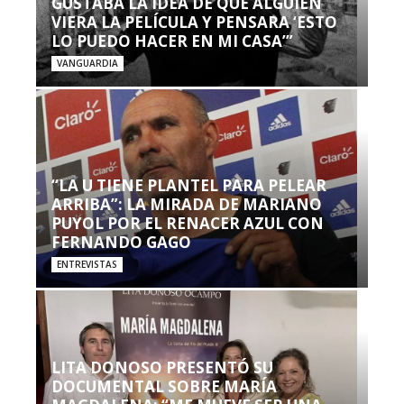
GUSTABA LA IDEA DE QUE ALGUIEN
VIERA LA PELÍCULA Y PENSARA ‘ESTO
LO PUEDO HACER EN MI CASA’”
VANGUARDIA
“LA U TIENE PLANTEL PARA PELEAR
ARRIBA”: LA MIRADA DE MARIANO
PUYOL POR EL RENACER AZUL CON
FERNANDO GAGO
ENTREVISTAS
LITA DONOSO PRESENTÓ SU
DOCUMENTAL SOBRE MARÍA