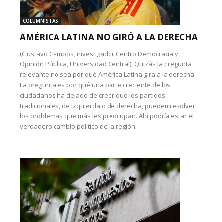
COLUMNISTAS
AMÉRICA LATINA NO GIRÓ A LA DERECHA
(Gustavo Campos, investigador Centro Democracia y
Opinión Pública, Universidad Central): Quizás la pregunta
relevante no sea por qué América Latina gira a la derecha.
La pregunta es por qué una parte creciente de los
ciudadanos ha dejado de creer que los partidos
tradicionales, de izquierda o de derecha, pueden resolver
los problemas que más les preocupan. Ahí podría estar el
verdadero cambio político de la región.