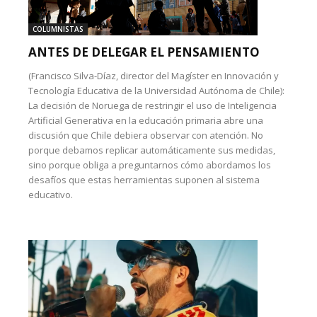
COLUMNISTAS
ANTES DE DELEGAR EL PENSAMIENTO
(Francisco Silva-Díaz, director del Magíster en Innovación y
Tecnología Educativa de la Universidad Autónoma de Chile):
La decisión de Noruega de restringir el uso de Inteligencia
Artificial Generativa en la educación primaria abre una
discusión que Chile debiera observar con atención. No
porque debamos replicar automáticamente sus medidas,
sino porque obliga a preguntarnos cómo abordamos los
desafíos que estas herramientas suponen al sistema
educativo.