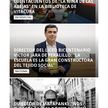
CUENTACUENTOS DE “LA NIÑA DE LAS
ABEJAS” EN LA BIBLIOTECA DE
VITACURA
ENTREVISTAS
DIRECTOR DEL LICEO BICENTENARIO
VÍCTOR JARA DE PERALILLO: “LA
ESCUELA ES LA GRAN CONSTRUCTORA
DEL TEJIDO SOCIAL”
NACIONAL
DIRECTOR DE MATAPANKI: “NOS