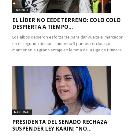
TRIUNFO
EL LÍDER NO CEDE TERRENO: COLO COLO
DESPIERTA A TIEMPO...
Los albos debieron esforzarse para dar vuelta el marcador
en el segundo tiempo, sumando 3 puntos con los que
mantienen su gran ventaja en la cima de la Liga de Primera.
NACIONAL
PRESIDENTA DEL SENADO RECHAZA
SUSPENDER LEY KARIN: “NO...