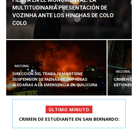
MULTITUDINARIA PRESENTACIÓN DE
VOZINHA ANTE LOS HINCHAS DE COLO
COLO
NACIONAL
NACIONAL
DIRECCIÓN DEL TRABAJO MANTIENE
SUSPENSIÓN DE FAENAS DE EMPRESAS
CRIMEN DE 
ALEDAÑAS A LA EMERGENCIA EN QUILICURA
DETIENEN A
ÚLTIMO MINUTO
FIESTA EN EL MONUMENTAL: LA
MULTITUDINARIA PRESENTACIÓ...