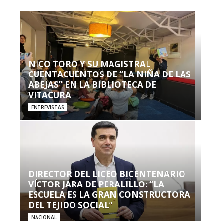
NICO TORO Y SU MAGISTRAL
CUENTACUENTOS DE “LA NIÑA DE LAS
ABEJAS” EN LA BIBLIOTECA DE
VITACURA
ENTREVISTAS
DIRECTOR DEL LICEO BICENTENARIO
VÍCTOR JARA DE PERALILLO: “LA
ESCUELA ES LA GRAN CONSTRUCTORA
DEL TEJIDO SOCIAL”
NACIONAL