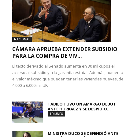
NACIONAL
CÁMARA APRUEBA EXTENDER SUBSIDIO
PARA LA COMPRA DE VIV...
El texto derivado al Senado aumenta en 30 mil cupos el
acceso al subsidio y a la garantía estatal. Además, aumenta
el valor máximo que pueden tener las viviendas nuevas, de
4.000 a 6.000 mil UF.
TABILO TUVO UN AMARGO DEBUT
ANTE HURKACZ Y SE DESPIDIÓ...
TRIUNFO
MINISTRA DUCO SE DEFENDIÓ ANTE