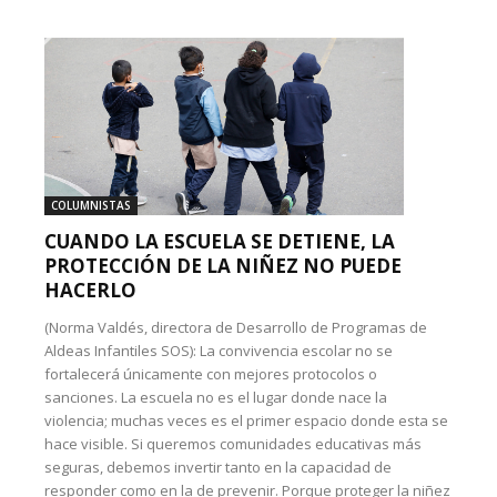
COLUMNISTAS
CUANDO LA ESCUELA SE DETIENE, LA
PROTECCIÓN DE LA NIÑEZ NO PUEDE
HACERLO
(Norma Valdés, directora de Desarrollo de Programas de
Aldeas Infantiles SOS): La convivencia escolar no se
fortalecerá únicamente con mejores protocolos o
sanciones. La escuela no es el lugar donde nace la
violencia; muchas veces es el primer espacio donde esta se
hace visible. Si queremos comunidades educativas más
seguras, debemos invertir tanto en la capacidad de
responder como en la de prevenir. Porque proteger la niñez