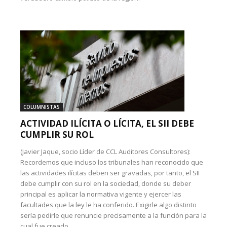
COLUMNISTAS
ACTIVIDAD ILÍCITA O LÍCITA, EL SII DEBE
CUMPLIR SU ROL
(Javier Jaque, socio Líder de CCL Auditores Consultores):
Recordemos que incluso los tribunales han reconocido que
las actividades ilícitas deben ser gravadas, por tanto, el SII
debe cumplir con su rol en la sociedad, donde su deber
principal es aplicar la normativa vigente y ejercer las
facultades que la ley le ha conferido. Exigirle algo distinto
sería pedirle que renuncie precisamente a la función para la
cual fue creado.