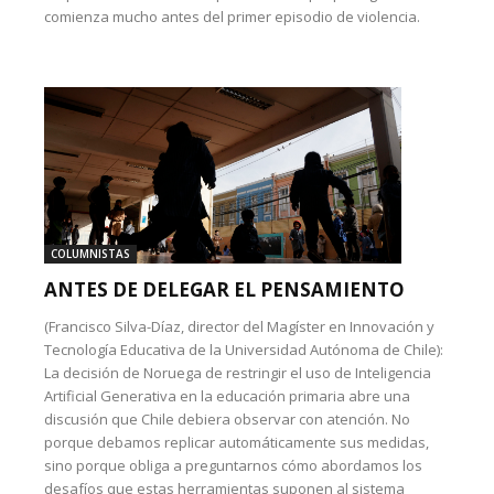
comienza mucho antes del primer episodio de violencia.
COLUMNISTAS
ANTES DE DELEGAR EL PENSAMIENTO
(Francisco Silva-Díaz, director del Magíster en Innovación y
Tecnología Educativa de la Universidad Autónoma de Chile):
La decisión de Noruega de restringir el uso de Inteligencia
Artificial Generativa en la educación primaria abre una
discusión que Chile debiera observar con atención. No
porque debamos replicar automáticamente sus medidas,
sino porque obliga a preguntarnos cómo abordamos los
desafíos que estas herramientas suponen al sistema