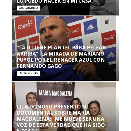
LO PUEDO HACER EN MI CASA’”
VANGUARDIA
“LA U TIENE PLANTEL PARA PELEAR
ARRIBA”: LA MIRADA DE MARIANO
PUYOL POR EL RENACER AZUL CON
FERNANDO GAGO
ENTREVISTAS
LITA DONOSO PRESENTÓ SU
DOCUMENTAL SOBRE MARÍA
MAGDALENA: “ME MUEVE SER UNA
VOZ DE ESTA VERDAD QUE HA SIDO