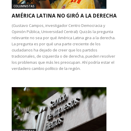
COLUMNISTAS
AMÉRICA LATINA NO GIRÓ A LA DERECHA
(Gustavo Campos, investigador Centro Democracia y
Opinión Pública, Universidad Central): Quizás la pregunta
relevante no sea por qué América Latina gira a la derecha.
La pregunta es por qué una parte creciente de los
ciudadanos ha dejado de creer que los partidos
tradicionales, de izquierda o de derecha, pueden resolver
los problemas que más les preocupan. Ahí podría estar el
verdadero cambio político de la región.