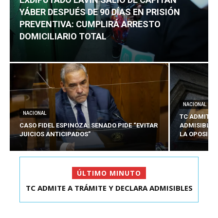
YÁBER DESPUÉS DE 90 DÍAS EN PRISIÓN
PREVENTIVA: CUMPLIRÁ ARRESTO
DOMICILIARIO TOTAL
NACIONAL
NACIONAL
TC ADMITE 
CASO FIDEL ESPINOZA: SENADO PIDE “EVITAR
ADMISIBLES
JUICIOS ANTICIPADOS”
LA OPOSICI
ÚLTIMO MINUTO
TC ADMITE A TRÁMITE Y DECLARA ADMISIBLES
EXDIPUTADO LAVÍN SALIÓ DE CAPITÁN YÁBER
LOS TRES REQU...
DESPUÉS DE 90 ...